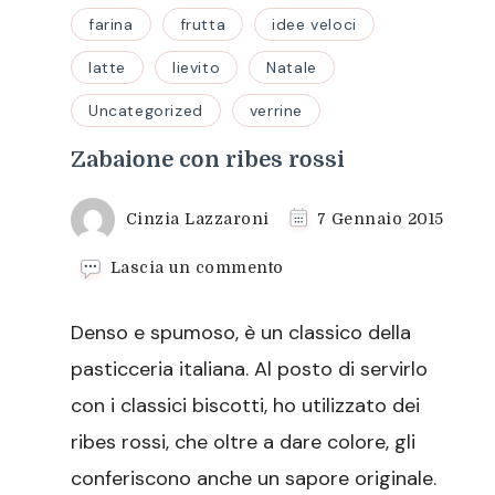
farina
frutta
idee veloci
latte
lievito
Natale
Uncategorized
verrine
Zabaione con ribes rossi
Cinzia Lazzaroni
7 Gennaio 2015
su
Lascia un commento
Zabaione
con
Denso e spumoso, è un classico della
ribes
rossi
pasticceria italiana. Al posto di servirlo
con i classici biscotti, ho utilizzato dei
ribes rossi, che oltre a dare colore, gli
conferiscono anche un sapore originale.