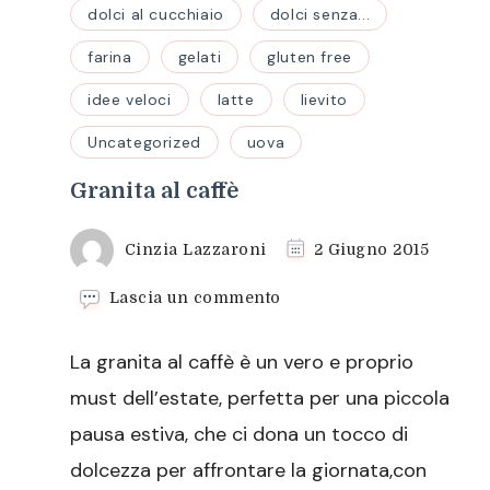
dolci al cucchiaio
dolci senza...
farina
gelati
gluten free
idee veloci
latte
lievito
Uncategorized
uova
Granita al caffè
Cinzia Lazzaroni
2 Giugno 2015
su
Lascia un commento
Granita
al
La granita al caffè è un vero e proprio
caffè
must dell’estate, perfetta per una piccola
pausa estiva, che ci dona un tocco di
dolcezza per affrontare la giornata,con