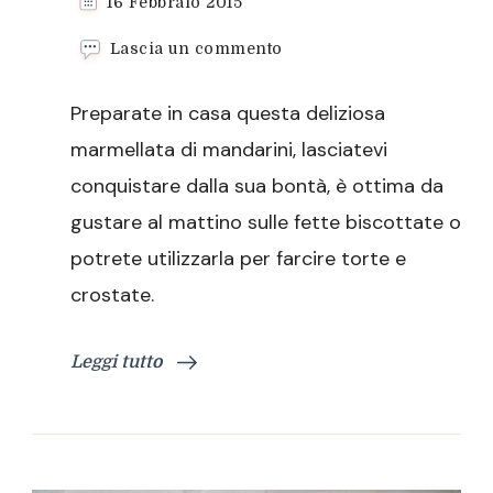
16 Febbraio 2015
su
Lascia un commento
Marmellata
di
Preparate in casa questa deliziosa
mandarini
marmellata di mandarini, lasciatevi
conquistare dalla sua bontà, è ottima da
gustare al mattino sulle fette biscottate o
potrete utilizzarla per farcire torte e
crostate.
Leggi tutto