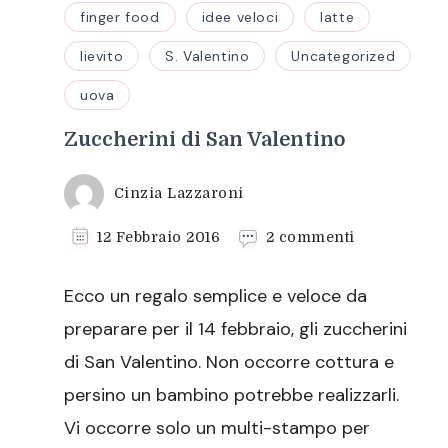
finger food
idee veloci
latte
lievito
S. Valentino
Uncategorized
uova
Zuccherini di San Valentino
Cinzia Lazzaroni
su
12 Febbraio 2016
2 commenti
Zuccherini
di
Ecco un regalo semplice e veloce da
San
Valentino
preparare per il 14 febbraio, gli zuccherini
di San Valentino. Non occorre cottura e
persino un bambino potrebbe realizzarli.
Vi occorre solo un multi-stampo per