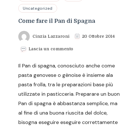
Uncategorized
Come fare il Pan di Spagna
Cinzia Lazzaroni
20 Ottobre 2014
su
Lascia un commento
Come
fare
Il Pan di spagna, conosciuto anche come
il
Pan
pasta genovese o gènoise è insieme ala
di
pasta frolla, tra le preparazioni base più
Spagna
utilizzate in pasticceria. Preparare un buon
Pan di spagna è abbastanza semplice, ma
al fine di una buona riuscita del dolce,
bisogna eseguire eseguire correttamente