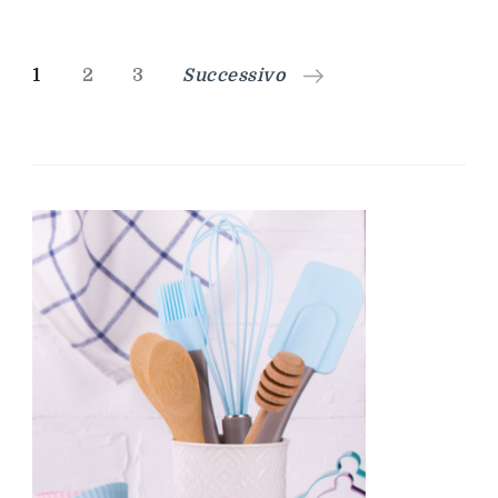
Paginazione
Pagina
Pagina
Pagina
1
2
3
Successivo
degli
articoli