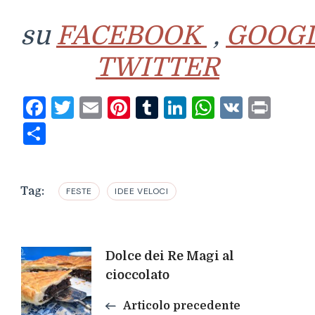
su
FACEBOOK
,
GOOG
TWITTER
Facebook
Twitter
Email
Pinterest
Tumblr
LinkedIn
WhatsAp
VK
Prin
Condividi
Tag:
FESTE
IDEE VELOCI
Navigazione
Dolce dei Re Magi al
cioccolato
articoli
Articolo precedente