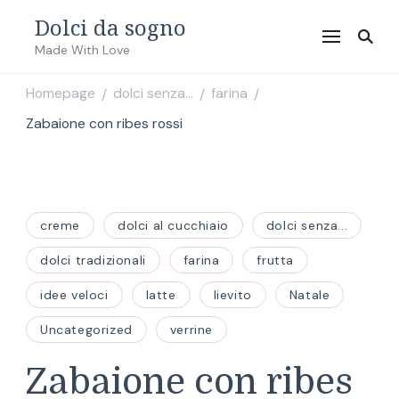
Dolci da sogno
Made With Love
Homepage
dolci senza...
farina
/
/
/
Zabaione con ribes rossi
creme
dolci al cucchiaio
dolci senza...
dolci tradizionali
farina
frutta
idee veloci
latte
lievito
Natale
Uncategorized
verrine
Zabaione con ribes