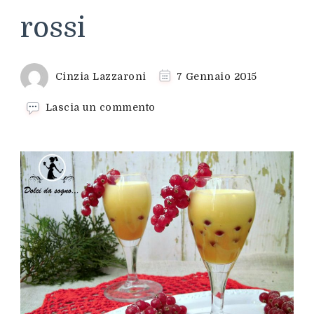
rossi
Cinzia Lazzaroni
7 Gennaio 2015
su
Lascia un commento
Zabaione
con
ribes
rossi