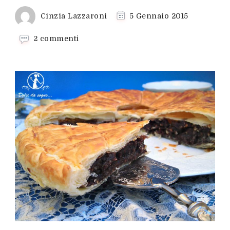
Cinzia Lazzaroni
5 Gennaio 2015
su
2 commenti
Dolce
dei
Re
Magi
al
cioccolato