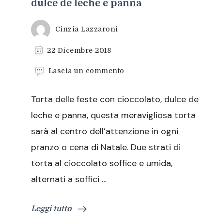
dulce de leche e panna
Cinzia Lazzaroni
22 Dicembre 2018
su
Lascia un commento
Torta
delle
Torta delle feste con cioccolato, dulce de
feste
con
leche e panna, questa meravigliosa torta
cioccolato,
sarà al centro dell’attenzione in ogni
dulce
de
pranzo o cena di Natale. Due strati di
leche
torta al cioccolato soffice e umida,
e
panna
alternati a soffici …
Leggi tutto