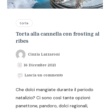
torte
Torta alla cannella con frosting al
ribes
Cinzia Lazzaroni
16 Dicembre 2021
su
Lascia un commento
Torta
alla
Che dolci mangiate durante il periodo
cannella
con
natalizio? Ci sono così tante opzioni:
frosting
panettone, pandoro, dolci regionali,
al