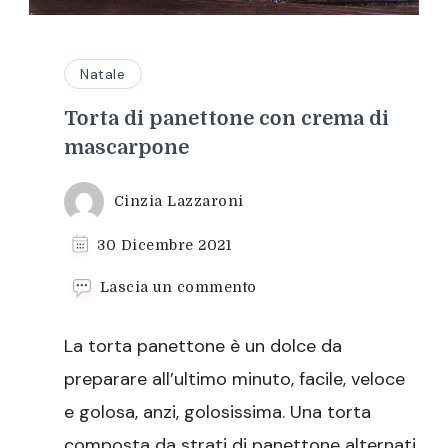
Natale
Torta di panettone con crema di
mascarpone
Cinzia Lazzaroni
30 Dicembre 2021
su
Lascia un commento
Torta
di
La torta panettone è un dolce da
panettone
con
preparare all’ultimo minuto, facile, veloce
crema
e golosa, anzi, golosissima. Una torta
di
mascarpone
composta da strati di panettone alternati