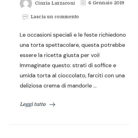
Cinzia Lazzaroni
6 Gennaio 2019
su
Lascia un commento
Chocolate
winter
Le occasioni speciali e le feste richiedono
cake,
semplicemente
una torta spettacolare, questa potrebbe
deliziosa!
essere la ricetta giusta per voi!
Immaginate questo: strati di soffice e
umida torta al cioccolato, farciti con una
deliziosa crema di mandorle …
Leggi tutto