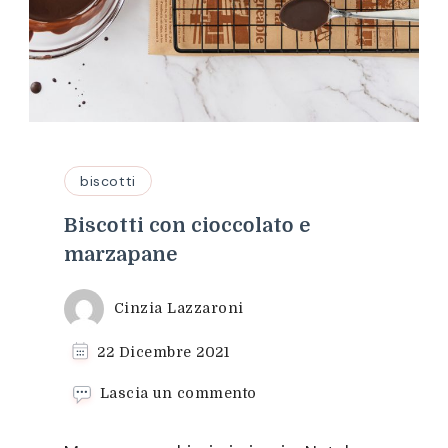
biscotti
Biscotti con cioccolato e
marzapane
Cinzia Lazzaroni
22 Dicembre 2021
su
Lascia un commento
Biscotti
con