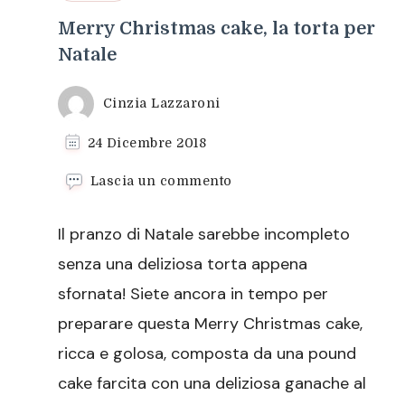
Merry Christmas cake, la torta per
Natale
Cinzia Lazzaroni
24 Dicembre 2018
su
Lascia un commento
Merry
Christmas
Il pranzo di Natale sarebbe incompleto
cake,
la
senza una deliziosa torta appena
torta
sfornata! Siete ancora in tempo per
per
Natale
preparare questa Merry Christmas cake,
ricca e golosa, composta da una pound
cake farcita con una deliziosa ganache al