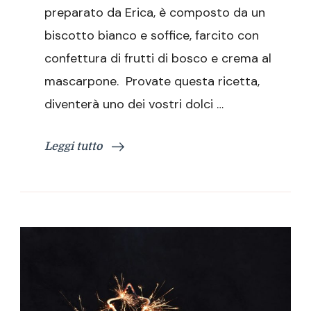
con
preparato da Erica, è composto da un
mascarpone
biscotto bianco e soffice, farcito con
e
frutti
confettura di frutti di bosco e crema al
di
mascarpone. Provate questa ricetta,
bosco
diventerà uno dei vostri dolci …
Leggi tutto