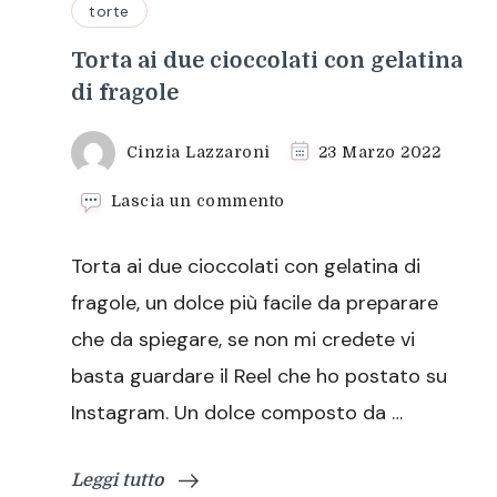
torte
Torta ai due cioccolati con gelatina
di fragole
Cinzia Lazzaroni
23 Marzo 2022
su
Lascia un commento
Torta
ai
Torta ai due cioccolati con gelatina di
due
cioccolati
fragole, un dolce più facile da preparare
con
che da spiegare, se non mi credete vi
gelatina
di
basta guardare il Reel che ho postato su
fragole
Instagram. Un dolce composto da …
Leggi tutto