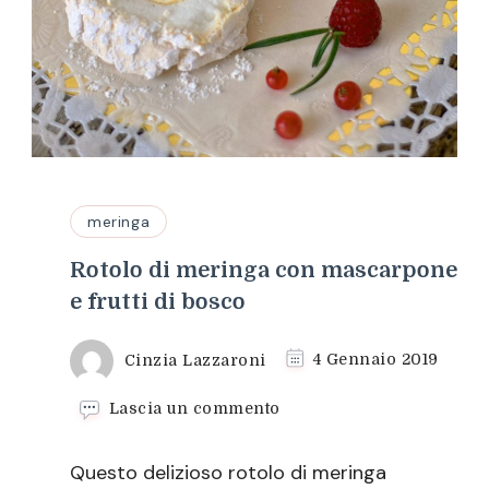
meringa
Rotolo di meringa con mascarpone
e frutti di bosco
Cinzia Lazzaroni
4 Gennaio 2019
su
Lascia un commento
Rotolo
di
Questo delizioso rotolo di meringa
meringa