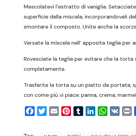
Mescolatevi l’estratto di vaniglia. Setacciate
superficie della miscela, incorporandoveli d
smontare il composto. Unite anche la scorza
Versate la miscela nell’ apposita teglia per 
Rovesciate la teglia per evitare che la torta 
completamente.
Trasferite la torta su un piatto da portata, s
con come più vi piace: panna, crema, marmell
Facebook
Twitter
Email
Pinterest
Tumblr
LinkedIn
What
VK
P
Tag:
ALBUMI
BUFFET
DOLCI PER LA PRIMA C