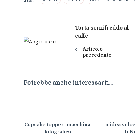
Navigazione
Torta semifreddo al
caffè
articoli
Articolo
precedente
Potrebbe anche interessarti...
Cupcake topper- macchina
Un idea veloc
fotografica
di N