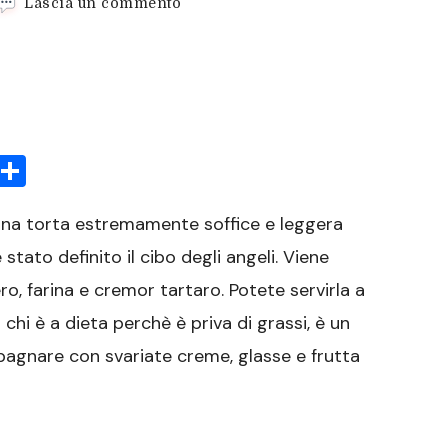
su
Lascia un commento
Angel
cake
sApp
rint
Condividi
una torta estremamente soffice e leggera
tato definito il cibo degli angeli. Viene
ro, farina e cremor tartaro. Potete servirla a
chi è a dieta perchè è priva di grassi, è un
agnare con svariate creme, glasse e frutta