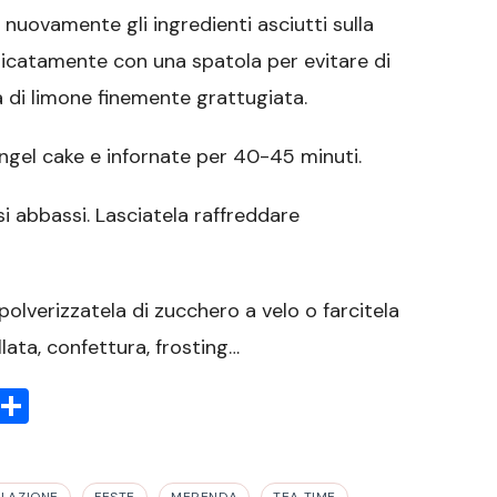
 nuovamente gli ingredienti asciutti sulla
elicatamente con una spatola per evitare di
 di limone finemente grattugiata.
angel cake e infornate per 40-45 minuti.
si abbassi. Lasciatela raffreddare
polverizzatela di zucchero a velo o farcitela
ata, confettura, frosting…
sApp
rint
Condividi
OLAZIONE
FESTE
MERENDA
TEA TIME