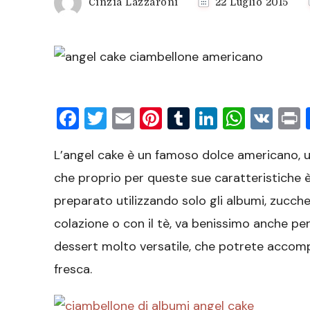
Cinzia Lazzaroni
22 Luglio 2015
Facebook
Twitter
Email
Pinterest
Tumblr
LinkedIn
What
VK
P
L’angel cake è un famoso dolce americano, 
che proprio per queste sue caratteristiche è s
preparato utilizzando solo gli albumi, zucche
colazione o con il tè, va benissimo anche per 
dessert molto versatile, che potrete accomp
fresca.