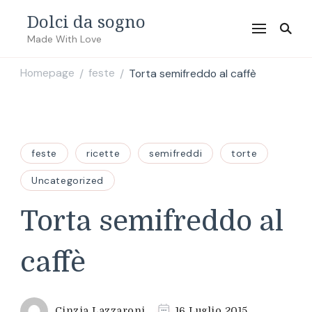
Dolci da sogno
Made With Love
Homepage
feste
Torta semifreddo al caffè
/
/
feste
ricette
semifreddi
torte
Uncategorized
Torta semifreddo al
caffè
Cinzia Lazzaroni
16 Luglio 2015