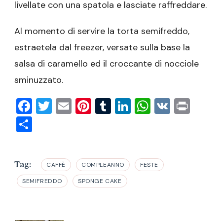
livellate con una spatola e lasciate raffreddare.
Al momento di servire la torta semifreddo,
estraetela dal freezer, versate sulla base la
salsa di caramello ed il croccante di nocciole
sminuzzato.
Facebook
Twitter
Email
Pinterest
Tumblr
LinkedIn
WhatsAp
VK
Prin
Condividi
Tag:
CAFFÈ
COMPLEANNO
FESTE
SEMIFREDDO
SPONGE CAKE