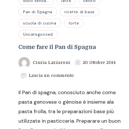
dolci senza...
latte
lievito
Pan di Spagna
ricette di base
scuola di cucina
torte
Uncategorized
Come fare il Pan di Spagna
Cinzia Lazzaroni
20 Ottobre 2014
su
Lascia un commento
Come
fare
Il Pan di spagna, conosciuto anche come
il
Pan
pasta genovese o gènoise è insieme ala
di
pasta frolla, tra le preparazioni base più
Spagna
utilizzate in pasticceria. Preparare un buon