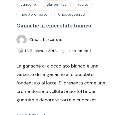
ganache
gluten free
lievito
ricette di base
Uncategorized
Ganache al cioccolato bianco
Cinzia Lazzaroni
su
16 Febbraio 2016
4 commenti
Ganache
al
La ganache al cioccolato bianco è una
cioccolato
bianco
variante della ganache al cioccolato
fondente o al latte. Si presenta come una
crema densa e vellutata perfetta per
guarnire e decorare torte e cupcakes.