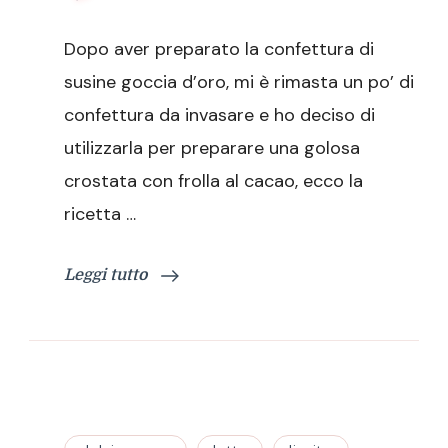
Crostata
con
Dopo aver preparato la confettura di
pasta
frolla
susine goccia d’oro, mi è rimasta un po’ di
al
confettura da invasare e ho deciso di
cacao
utilizzarla per preparare una golosa
crostata con frolla al cacao, ecco la
ricetta …
Leggi tutto