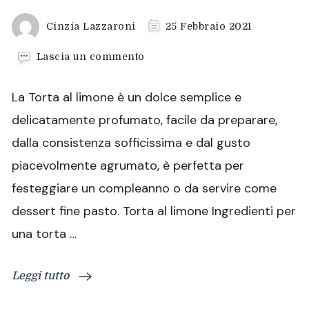
Cinzia Lazzaroni
25 Febbraio 2021
su
Lascia un commento
Torta
al
La Torta al limone è un dolce semplice e
limone,
soffice
delicatamente profumato, facile da preparare,
e
dalla consistenza sofficissima e dal gusto
delicata
piacevolmente agrumato, è perfetta per
festeggiare un compleanno o da servire come
dessert fine pasto. Torta al limone Ingredienti per
una torta …
Leggi tutto