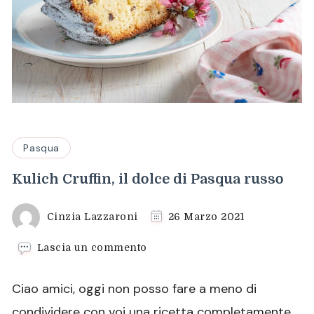
Pasqua
Kulich Cruffin, il dolce di Pasqua russo
Cinzia Lazzaroni
26 Marzo 2021
su
Lascia un commento
Kulich
Cruffin,
Ciao amici, oggi non posso fare a meno di
il
dolce
condividere con voi una ricetta completamente