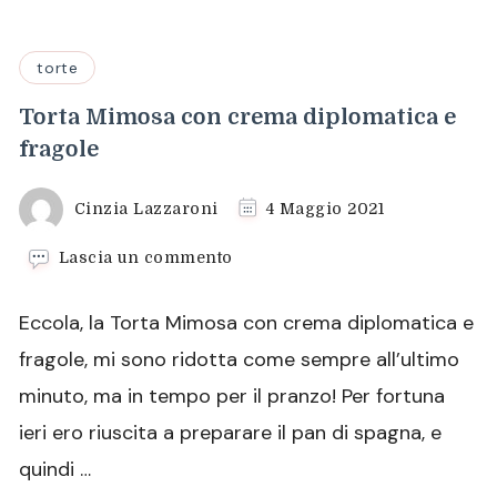
torte
Torta Mimosa con crema diplomatica e
fragole
Cinzia Lazzaroni
4 Maggio 2021
su
Lascia un commento
Torta
Mimosa
Eccola, la Torta Mimosa con crema diplomatica e
con
crema
fragole, mi sono ridotta come sempre all’ultimo
diplomatica
minuto, ma in tempo per il pranzo! Per fortuna
e
fragole
ieri ero riuscita a preparare il pan di spagna, e
quindi …