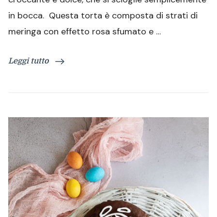
nuvola
in bocca. Questa torta è composta di strati di
rosa
meringa con effetto rosa sfumato e …
Leggi tutto