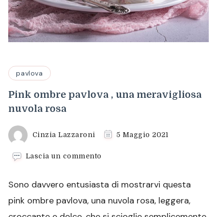
pavlova
Pink ombre pavlova , una meravigliosa
nuvola rosa
Cinzia Lazzaroni
5 Maggio 2021
su
Lascia un commento
Pink
ombre
Sono davvero entusiasta di mostrarvi questa
pavlova
,
pink ombre pavlova, una nuvola rosa, leggera,
una
croccante e dolce, che si scioglie semplicemente
meravigliosa