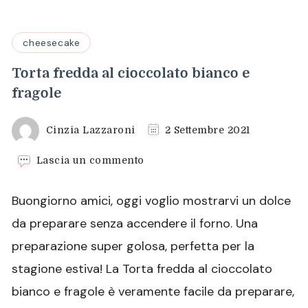
cheesecake
Torta fredda al cioccolato bianco e
fragole
Cinzia Lazzaroni
2 Settembre 2021
su
Lascia un commento
Torta
fredda
Buongiorno amici, oggi voglio mostrarvi un dolce
al
cioccolato
da preparare senza accendere il forno. Una
bianco
preparazione super golosa, perfetta per la
e
fragole
stagione estiva! La Torta fredda al cioccolato
bianco e fragole è veramente facile da preparare,