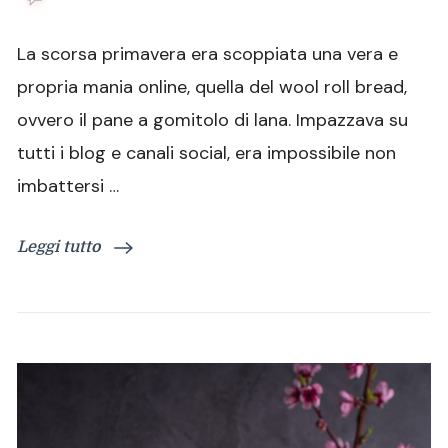
Wool
Roll
La scorsa primavera era scoppiata una vera e
Bread
o
propria mania online, quella del wool roll bread,
brioche
ovvero il pane a gomitolo di lana. Impazzava su
gomitolo
di
tutti i blog e canali social, era impossibile non
lana
imbattersi …
Leggi tutto