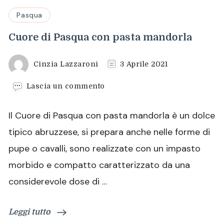
Pasqua
Cuore di Pasqua con pasta mandorla
Cinzia Lazzaroni
3 Aprile 2021
su
Lascia un commento
Cuore
di
Il Cuore di Pasqua con pasta mandorla è un dolce
Pasqua
con
tipico abruzzese, si prepara anche nelle forme di
pasta
pupe o cavalli, sono realizzate con un impasto
mandorla
morbido e compatto caratterizzato da una
considerevole dose di …
Leggi tutto