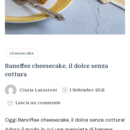
cheesecake
Banoffee cheesecake, il dolce senza
cottura
Cinzia Lazzaroni
1 Settembre 2021
su
Lascia un commento
Banoffee
cheesecake,
Oggi Banoffee cheesecake, il dolce senza cottura!
il
dolce
Adoro il modo in cui una manciata di banane