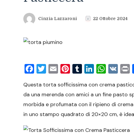
Cinzia Lazzaroni
22 Ottobre 2024
Facebook
Twitter
Email
Pinterest
Tumblr
LinkedIn
What
VK
P
Questa torta sofficissima con crema pasticc
da una merenda con amici a un fine pasto sp
morbida e profumata con il ripieno di crema p
in uno stampo quadrato di 20×20 cm, è ideal