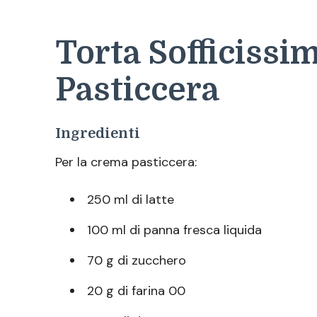
Torta Sofficiss
Pasticcera
Ingredienti
Per la crema pasticcera:
250 ml di latte
100 ml di panna fresca liquida
70 g di zucchero
20 g di farina 00