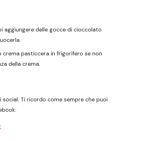
oi aggiungere delle gocce di cioccolato
uocerla.
n crema pasticcera in frigorifero se non
za della crema.
sui social. Ti ricordo come sempre che puoi
cebook:
t