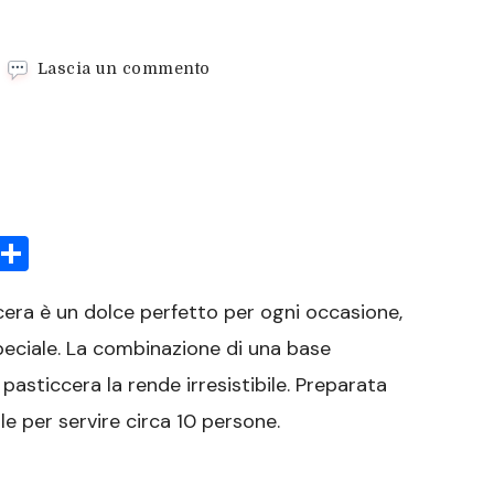
su
Lascia un commento
Torta
Sofficissima
con
Crema
Pasticcera
sApp
rint
Condividi
era è un dolce perfetto per ogni occasione,
eciale. La combinazione di una base
asticcera la rende irresistibile. Preparata
e per servire circa 10 persone.