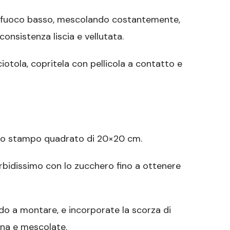
 a fuoco basso, mescolando costantemente,
onsistenza liscia e vellutata.
ciotola, copritela con pellicola a contatto e
 uno stampo quadrato di 20×20 cm.
rbidissimo con lo zucchero fino a ottenere
do a montare, e incorporate la scorza di
ina e mescolate.