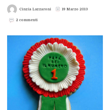
Cinzia Lazzaroni
19 Marzo 2013
su
2 commenti
Biscotto
coccarda
per
il
papà