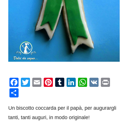
Facebook
Twitter
Email
Pinterest
Tumblr
LinkedIn
WhatsAp
VK
Prin
Condividi
Un biscotto coccarda per il papà, per augurargli
tanti, tanti auguri, in modo originale!