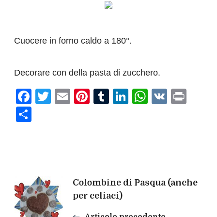
Cuocere in forno caldo a 180°.
Decorare con della pasta di zucchero.
Facebook
Twitter
Email
Pinterest
Tumblr
LinkedIn
WhatsAp
VK
Prin
Condividi
Navigazione
Colombine di Pasqua (anche
per celiaci)
articoli