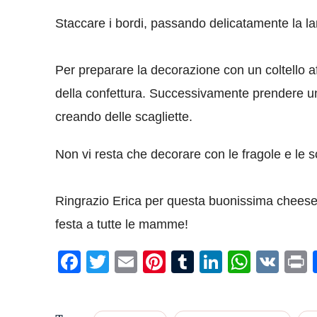
Staccare i bordi, passando delicatamente la lam
Per preparare la decorazione con un coltello aff
della confettura. Successivamente prendere una
creando delle scagliette.
Non vi resta che decorare con le fragole e le s
Ringrazio Erica per questa buonissima chees
festa a tutte le mamme!
Facebook
Twitter
Email
Pinterest
Tumblr
LinkedIn
What
VK
P