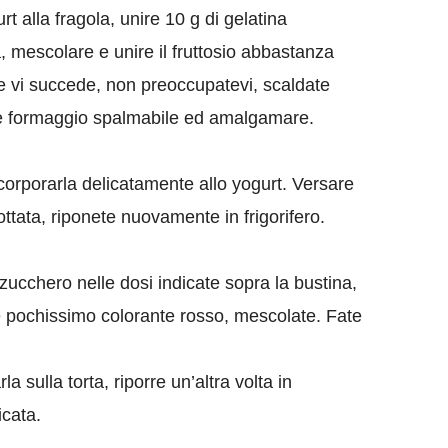
t alla fragola, unire 10 g di gelatina
 mescolare e unire il fruttosio abbastanza
(se vi succede, non preoccupatevi, scaldate
nte formaggio spalmabile ed amalgamare.
ncorporarla delicatamente allo yogurt. Versare
ttata, riponete nuovamente in frigorifero.
 zucchero nelle dosi indicate sopra la bustina,
te pochissimo colorante rosso, mescolate. Fate
a sulla torta, riporre un’altra volta in
ficata.