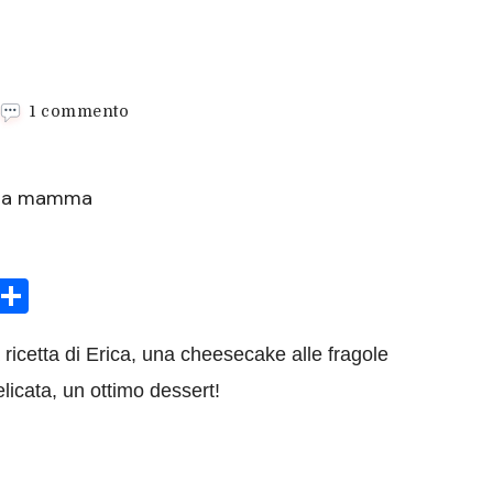
su
1 commento
Una
cheesecake
alle
fragole
per
la
festa
sApp
rint
Condividi
della
mamma
icetta di Erica, una cheesecake alle fragole
icata, un ottimo dessert!