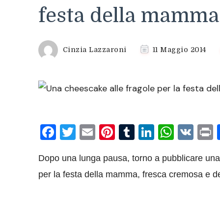
festa della mamma
Cinzia Lazzaroni
11 Maggio 2014
Facebook
Twitter
Email
Pinterest
Tumblr
LinkedIn
What
VK
P
Dopo una lunga pausa, torno a pubblicare una r
per la festa della mamma, fresca cremosa e del