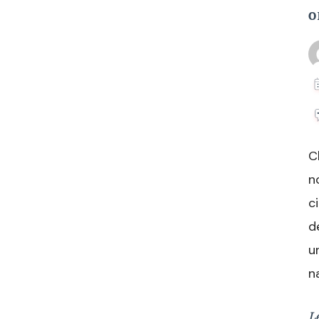
o
C
n
c
d
u
n
L