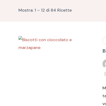
Mostra: 1 – 12 di 84 Ricette
B
M
t
v