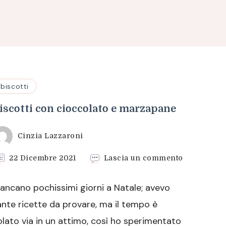
biscotti
iscotti con cioccolato e marzapane
Cinzia Lazzaroni
su
22 Dicembre 2021
Lascia un commento
Biscotti
con
ancano pochissimi giorni a Natale; avevo
cioccolato
e
ante ricette da provare, ma il tempo è
marzapane
olato via in un attimo, così ho sperimentato