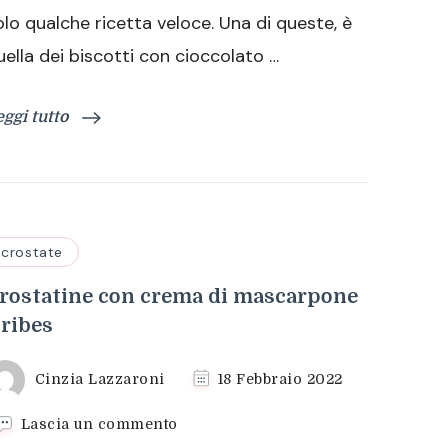
olo qualche ricetta veloce. Una di queste, è
uella dei biscotti con cioccolato …
eggi tutto
crostate
rostatine con crema di mascarpone
 ribes
Cinzia Lazzaroni
18 Febbraio 2022
su
Lascia un commento
Crostatine