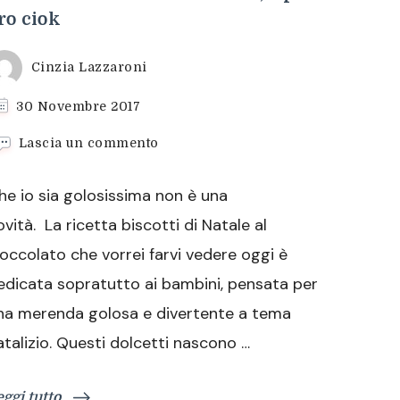
ro ciok
Cinzia Lazzaroni
30 Novembre 2017
su
Lascia un commento
Biscotti
di
he io sia golosissima non è una
Natale
al
ovità. La ricetta biscotti di Natale al
cioccolato,
ioccolato che vorrei farvi vedere oggi è
tipo
oro
edicata sopratutto ai bambini, pensata per
ciok
na merenda golosa e divertente a tema
atalizio. Questi dolcetti nascono …
eggi tutto