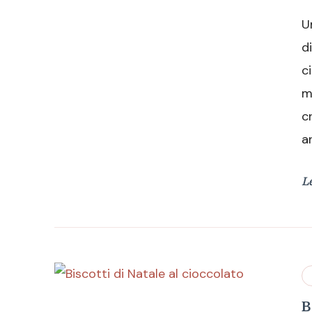
U
d
c
m
c
a
L
B