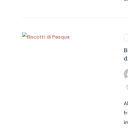
B
d
A
f
i