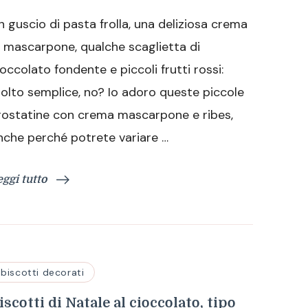
con
n guscio di pasta frolla, una deliziosa crema
crema
di
i mascarpone, qualche scaglietta di
mascarpone
ioccolato fondente e piccoli frutti rossi:
e
ribes
olto semplice, no? Io adoro queste piccole
rostatine con crema mascarpone e ribes,
nche perché potrete variare …
eggi tutto
biscotti decorati
iscotti di Natale al cioccolato, tipo