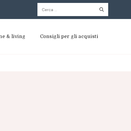
Ricerca
per:
e & living
Consigli per gli acquisti