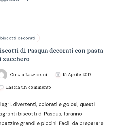
biscotti decorati
iscotti di Pasqua decorati con pasta
i zucchero
Cinzia Lazzaroni
15 Aprile 2017
su
Lascia un commento
Biscotti
di
llegri, divertenti, colorati e golosi, questi
Pasqua
decorati
ragranti biscotti di Pasqua, faranno
con
mpazzire grandi e piccini! Facili da preparare
pasta