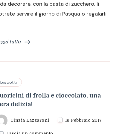
di
 da decorare, con la pasta di zucchero, li
zucchero
otrete servire il giorno di Pasqua o regalarli
eggi tutto
biscotti
uoricini di frolla e cioccolato, una
era delizia!
Cinzia Lazzaroni
16 Febbraio 2017
su
Lascia un commento