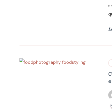
s
q
L
C
e