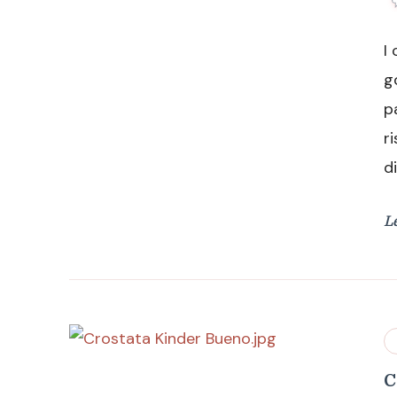
I
g
p
r
d
L
C