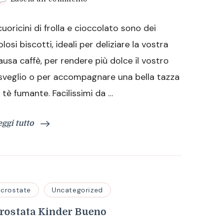
Cuoricini
di
 cuoricini di frolla e cioccolato sono dei
frolla
e
olosi biscotti, ideali per deliziare la vostra
cioccolato,
ausa caffè, per rendere più dolce il vostro
una
vera
isveglio o per accompagnare una bella tazza
delizia!
i tè fumante. Facilissimi da …
eggi tutto
crostate
Uncategorized
rostata Kinder Bueno