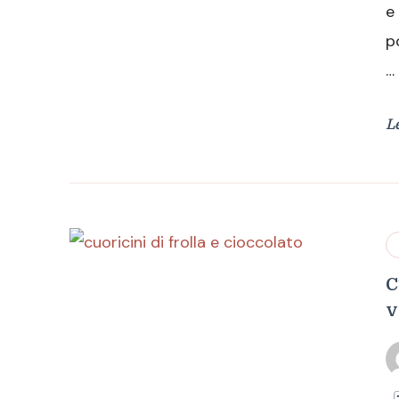
e
p
…
L
C
v