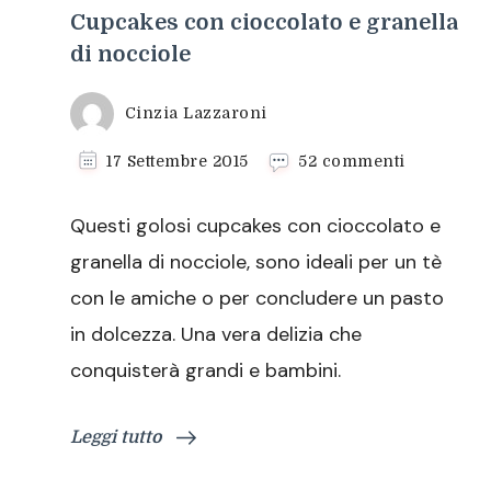
Cupcakes con cioccolato e granella
di nocciole
Cinzia Lazzaroni
su
17 Settembre 2015
52 commenti
Cupcakes
con
Questi golosi cupcakes con cioccolato e
cioccolato
e
granella di nocciole, sono ideali per un tè
granella
con le amiche o per concludere un pasto
di
nocciole
in dolcezza. Una vera delizia che
conquisterà grandi e bambini.
Leggi tutto