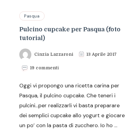
Pasqua
Pulcino cupcake per Pasqua (foto
tutorial)
Cinzia Lazzaroni
13 Aprile 2017
su
19 commenti
Pulcino
cupcake
Oggi vi propongo una ricetta carina per
per
Pasqua
Pasqua, il pulcino cupcake. Che teneri i
(foto
pulcini…per realizzarli vi basta preparare
tutorial)
dei semplici cupcake allo yogurt e giocare
un po’ con la pasta di zucchero. Io ho …