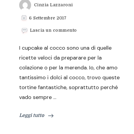
Cinzia Lazzaroni
6 Settembre 2017
su
Lascia un commento
Cupcake
al
I cupcake al cocco sono una di quelle
cocco,
ricetta
ricette veloci da preparare per la
facile
colazione o per la merenda. Io, che amo
e
veloce
tantissimo i dolci al cocco, trovo queste
tortine fantastiche, soprattutto perché
vado sempre …
Leggi tutto