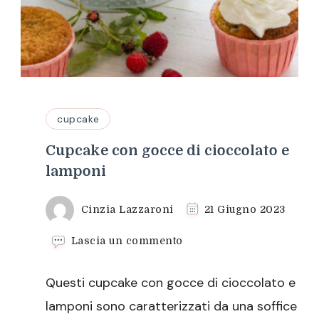
cupcake
Cupcake con gocce di cioccolato e
lamponi
Cinzia Lazzaroni
21 Giugno 2023
su
Lascia un commento
Cupcake
con
Questi cupcake con gocce di cioccolato e
gocce
di
lamponi sono caratterizzati da una soffice
cioccolato