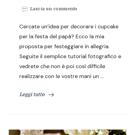
su
Lascia un commento
Cupcake
per
Cercate un’idea per decorare i cupcake
la
festa
per la festa del papà? Ecco la mia
del
proposta per festeggiare in allegria.
papà,
per
Seguite il semplice tutorial fotografico e
festeggiare
vedrete che non è poi così difficile
in
allegria
realizzare con le vostre mani un …
Leggi tutto