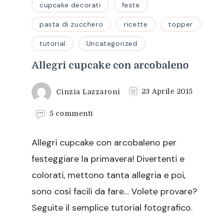
cupcake decorati
feste
pasta di zucchero
ricette
topper
tutorial
Uncategorized
Allegri cupcake con arcobaleno
Cinzia Lazzaroni
23 Aprile 2015
su
5 commenti
Allegri
cupcake
Allegri cupcake con arcobaleno per
con
arcobaleno
festeggiare la primavera! Divertenti e
colorati, mettono tanta allegria e poi,
sono così facili da fare… Volete provare?
Seguite il semplice tutorial fotografico.