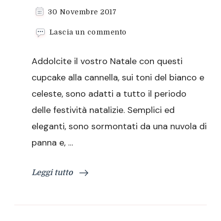
30 Novembre 2017
su
Lascia un commento
Cupcake
alla
Addolcite il vostro Natale con questi
cannella,
aspettando
cupcake alla cannella, sui toni del bianco e
il
celeste, sono adatti a tutto il periodo
Natale
delle festività natalizie. Semplici ed
eleganti, sono sormontati da una nuvola di
panna e, …
Leggi tutto