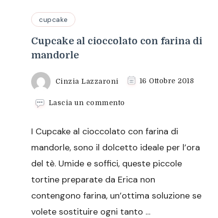
cupcake
Cupcake al cioccolato con farina di
mandorle
Cinzia Lazzaroni
16 Ottobre 2018
su
Lascia un commento
Cupcake
al
I Cupcake al cioccolato con farina di
cioccolato
con
mandorle, sono il dolcetto ideale per l’ora
farina
del tè. Umide e soffici, queste piccole
di
mandorle
tortine preparate da Erica non
contengono farina, un’ottima soluzione se
volete sostituire ogni tanto …