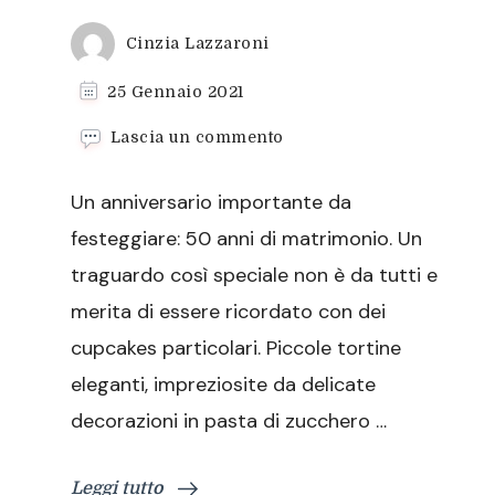
Cinzia Lazzaroni
25 Gennaio 2021
su
Lascia un commento
Cupcakes
decorati
Un anniversario importante da
con
pasta
festeggiare: 50 anni di matrimonio. Un
di
traguardo così speciale non è da tutti e
zucchero
“Nozze
merita di essere ricordato con dei
d’oro”
cupcakes particolari. Piccole tortine
eleganti, impreziosite da delicate
decorazioni in pasta di zucchero …
Leggi tutto