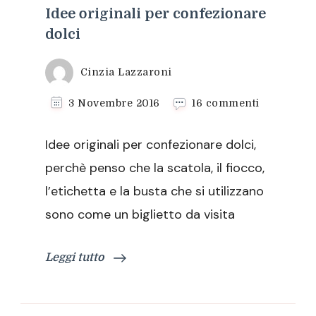
Idee originali per confezionare
dolci
Cinzia Lazzaroni
su
3 Novembre 2016
16 commenti
Idee
originali
Idee originali per confezionare dolci,
per
confezion
perchè penso che la scatola, il fiocco,
dolci
l’etichetta e la busta che si utilizzano
sono come un biglietto da visita
Leggi tutto