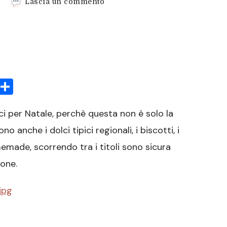
su
Lascia un commento
Ricette
dolci
per
Natale
sApp
rint
Condividi
ci per Natale, perchè questa non è solo la
o anche i dolci tipici regionali, i biscotti, i
emade, scorrendo tra i titoli sono sicura
ione.