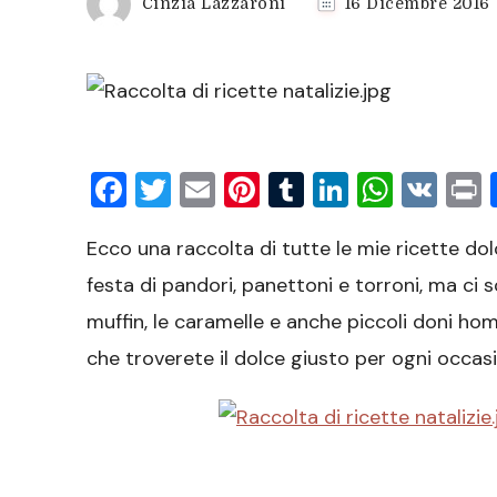
Cinzia Lazzaroni
16 Dicembre 2016
Facebook
Twitter
Email
Pinterest
Tumblr
LinkedIn
What
VK
P
Ecco una raccolta di tutte le mie ricette dol
festa di pandori, panettoni e torroni, ma ci son
muffin, le caramelle e anche piccoli doni hom
che troverete il dolce giusto per ogni occas