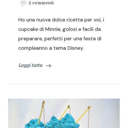
su
2 commenti
I
cupcake
Ho una nuova dolce ricetta per voi, i
di
Minnie
cupcake di Minnie, golosi e facili da
preparare, perfetti per una festa di
compleanno a tema Disney.
Leggi tutto