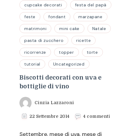
cupcake decorati
festa del papà
feste
fondant
marzapane
matrimoni
mini cake
Natale
pasta di zucchero
ricette
ricorrenze
topper
torte
tutorial
Uncategorized
Biscotti decorati con uva e
bottiglie di vino
Cinzia Lazzaroni
su
22 Settembre 2014
4 commenti
Biscotti
decorati
Settembre, mese di uva, mese di
con