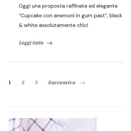
con
Oggi una proposta raffinata ed elegante
anemoni
in
“Cupcake con anemoni in gum past”, black
gum
& white assolutamente chic!
past
Leggi tutto
Paginazione
Pagina
Pagina
Pagina
1
2
3
Successivo
degli
articoli