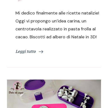
Biscotti
albero
Mi dedico finalmente alle ricette natalizie!
di
Natale
Oggi vi propongo un’idea carina, un
in
centrotavola realizzato in pasta frolla al
3D
cacao. Biscotti ad albero di Natale in 3D!
Leggi tutto