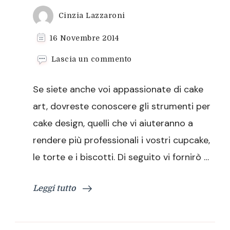
Cinzia Lazzaroni
16 Novembre 2014
su
Lascia un commento
Strumenti
per
Se siete anche voi appassionate di cake
cake
design
art, dovreste conoscere gli strumenti per
–
cake design, quelli che vi aiuteranno a
Tools
for
rendere più professionali i vostri cupcake,
cake
le torte e i biscotti. Di seguito vi fornirò …
design
Leggi tutto