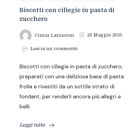
Biscotti con ciliegie in pasta di
zucchero
Cinzia Lazzaroni
25 Maggio 2015
su
Lascia un commento
Biscotti
con
Biscotti con ciliegie in pasta di zucchero,
ciliegie
in
preparati con una deliziosa base di pasta
pasta
frolla e rivestiti da un sottile strato di
di
zucchero
fondant, per renderli ancora più allegri e
belli.
Leggi tutto