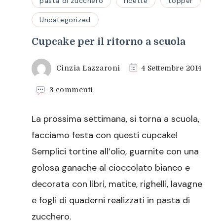
pasta di zucchero
ricette
topper
Uncategorized
Cupcake per il ritorno a scuola
Cinzia Lazzaroni
4 Settembre 2014
su
3 commenti
Cupcake
per
La prossima settimana, si torna a scuola,
il
ritorno
facciamo festa con questi cupcake!
a
Semplici tortine all’olio, guarnite con una
scuola
golosa ganache al cioccolato bianco e
decorata con libri, matite, righelli, lavagne
e fogli di quaderni realizzati in pasta di
zucchero.