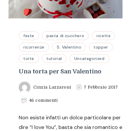
feste
pasta di zucchero
ricette
ricorrenze
S. Valentino
topper
torte
tutorial
Uncategorized
Una torta per San Valentino
Cinzia Lazzaroni
7 Febbraio 2017
su
46 commenti
Una
torta
Non esiste infatti un dolce particolare per
per
San
dire “I love You”, basta che sia romantico e
Valentino