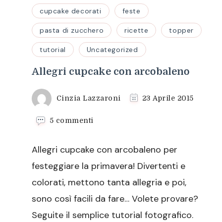
cupcake decorati
feste
pasta di zucchero
ricette
topper
tutorial
Uncategorized
Allegri cupcake con arcobaleno
Cinzia Lazzaroni
23 Aprile 2015
su
5 commenti
Allegri
cupcake
Allegri cupcake con arcobaleno per
con
arcobaleno
festeggiare la primavera! Divertenti e
colorati, mettono tanta allegria e poi,
sono così facili da fare… Volete provare?
Seguite il semplice tutorial fotografico.