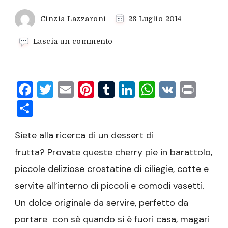
Cinzia Lazzaroni
28 Luglio 2014
su
Lascia un commento
Cherry
pie
in
Facebook
Twitter
Email
Pinterest
Tumblr
LinkedIn
WhatsAp
VK
Prin
barattolo
Condividi
Siete alla ricerca di un dessert di
frutta? Provate queste cherry pie in barattolo,
piccole deliziose crostatine di ciliegie, cotte e
servite all’interno di piccoli e comodi vasetti.
Un dolce originale da servire, perfetto da
portare con sè quando si è fuori casa, magari