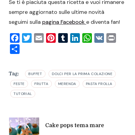
Se ti è piaciuta questa ricetta e vuoi rimanere
sempre aggiornato sulle ultime novità
seguimi sulla
pagina Facebook
e diventa fan!
Facebook
Twitter
Email
Pinterest
Tumblr
LinkedIn
WhatsAp
VK
Prin
Condividi
Tag:
BUFFET
DOLCI PER LA PRIMA COLAZIONE
FESTE
FRUTTA
MERENDA
PASTA FROLLA
TUTORIAL
Navigazione
Cake pops tema mare