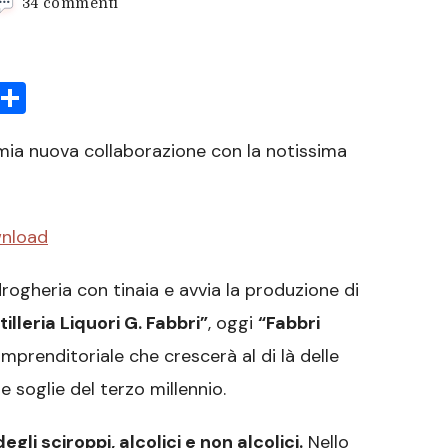
su
34 commenti
Fabbri
1905
sApp
rint
Condividi
 mia nuova collaborazione con la notissima
rogheria con tinaia e avvia la produzione di
illeria Liquori G. Fabbri”
, oggi
“Fabbri
 imprenditoriale che crescerà al di là delle
e soglie del terzo millennio.
gli sciroppi, alcolici e non alcolici.
Nello