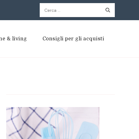
Ricerca
per:
e & living
Consigli per gli acquisti