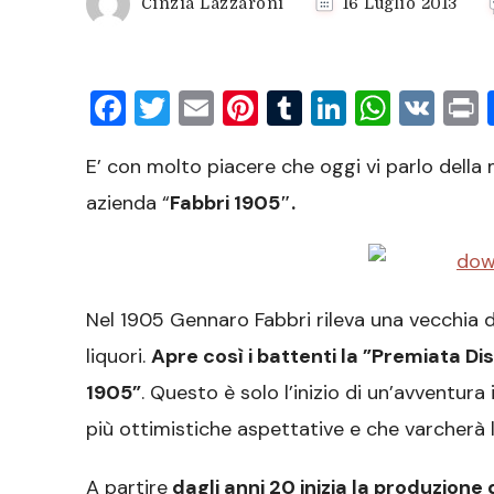
Cinzia Lazzaroni
16 Luglio 2013
Facebook
Twitter
Email
Pinterest
Tumblr
LinkedIn
What
VK
P
E’ con molto piacere che oggi vi parlo della
azienda “
Fabbri 1905″.
Nel 1905 Gennaro Fabbri rileva una vecchia d
liquori.
Apre così i battenti la ”Premiata Dist
1905”
. Questo è solo l’inizio di un’avventura
più ottimistiche aspettative e che varcherà l
A partire
dagli anni 20 inizia la produzione de