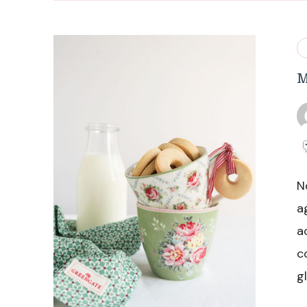
M
N
a
a
c
g