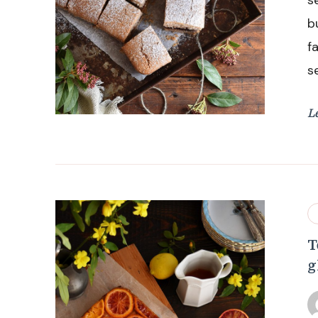
s
b
f
s
L
T
g