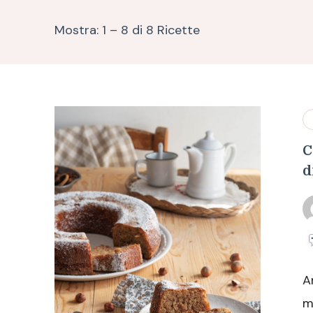
Mostra: 1 – 8 di 8 Ricette
C
d
A
m