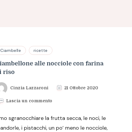
Ciambelle
ricette
iambellone alle nocciole con farina
i riso
Cinzia Lazzaroni
21 Ottobre 2020
su
Lascia un commento
Ciambellone
alle
mo sgranocchiare la frutta secca, le noci, le
nocciole
con
andorle, i pistacchi, un po’ meno le nocciole,
farina