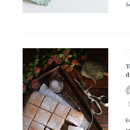
L
T
d
E