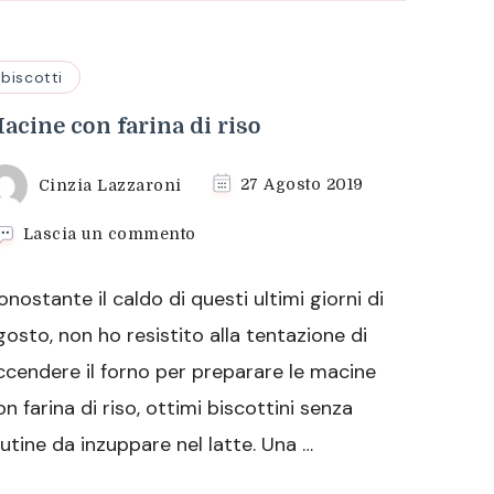
biscotti
acine con farina di riso
Cinzia Lazzaroni
27 Agosto 2019
su
Lascia un commento
Macine
con
onostante il caldo di questi ultimi giorni di
farina
di
gosto, non ho resistito alla tentazione di
riso
ccendere il forno per preparare le macine
on farina di riso, ottimi biscottini senza
lutine da inzuppare nel latte. Una …