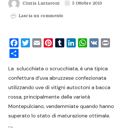
Cinzia Lazzaroni
5 Ottobre 2013
su
Lascia un commento
Sclucchiata
Facebook
Twitter
Email
Pinterest
Tumblr
LinkedIn
WhatsAp
VK
Prin
Condividi
La sclucchiata o scrucchiata, è una tipica
confettura d’uva abruzzese confezionata
utilizzando uve di vitigni autoctoni a bacca
rossa, principalmente della varietà
Montepulciano, vendemmiate quando hanno
superato lo stato di maturazione ottimale.