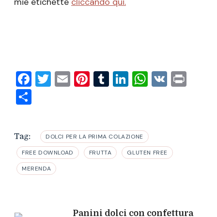
mie etichette
cliccando qui.
Facebook
Twitter
Email
Pinterest
Tumblr
LinkedIn
WhatsAp
VK
Prin
Condividi
Tag:
DOLCI PER LA PRIMA COLAZIONE
FREE DOWNLOAD
FRUTTA
GLUTEN FREE
MERENDA
Panini dolci con confettura