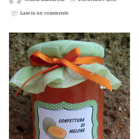
su
Lascia un commento
Confettura
di
melone