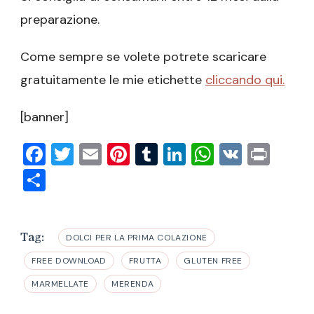
preparazione.
Come sempre se volete potrete scaricare
gratuitamente le mie etichette
cliccando qui.
[banner]
Facebook
Twitter
Email
Pinterest
Tumblr
LinkedIn
WhatsAp
VK
Prin
Condividi
Tag:
DOLCI PER LA PRIMA COLAZIONE
FREE DOWNLOAD
FRUTTA
GLUTEN FREE
MARMELLATE
MERENDA