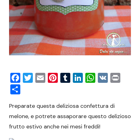
Facebook
Twitter
Email
Pinterest
Tumblr
LinkedIn
WhatsAp
VK
Prin
Condividi
Preparate questa deliziosa confettura di
melone, e potrete assaporare questo delizioso
frutto estivo anche nei mesi freddi!