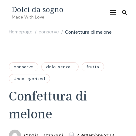
Dolci da sogno
Made With Love
Homepage
conserve
Confettura di melone
/
/
conserve
dolci senza...
frutta
Uncategorized
Confettura di
melone
Cinzia Lazzaroni
2 Settembre 2013