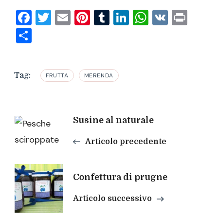
Facebook
Twitter
Email
Pinterest
Tumblr
LinkedIn
WhatsAp
VK
Prin
Condividi
Tag:
FRUTTA
MERENDA
Navigazione
Susine al naturale
articoli
Articolo precedente
Confettura di prugne
Articolo successivo