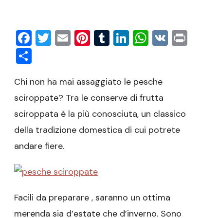
Pesche
sciroppate
Facebook
Twitter
Email
Pinterest
Tumblr
LinkedIn
WhatsAp
VK
Prin
Condividi
Chi non ha mai assaggiato le pesche
sciroppate? Tra le conserve di frutta
sciroppata è la più conosciuta, un classico
della tradizione domestica di cui potrete
andare fiere.
Facili da preparare , saranno un ottima
merenda sia d’estate che d’inverno. Sono