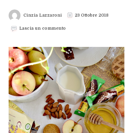
Cinzia Lazzaroni
23 Ottobre 2018
su
Lascia un commento
Pane
senza
glutine
mele
e
miele
per
una
colazione
ok!