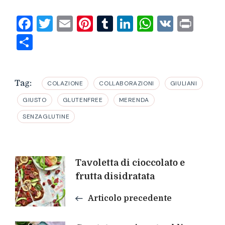
Facebook
Twitter
Email
Pinterest
Tumblr
LinkedIn
WhatsAp
VK
Prin
Condividi
Tag:
COLAZIONE
COLLABORAZIONI
GIULIANI
GIUSTO
GLUTENFREE
MERENDA
SENZAGLUTINE
Navigazione
Tavoletta di cioccolato e
frutta disidratata
articoli
Articolo precedente