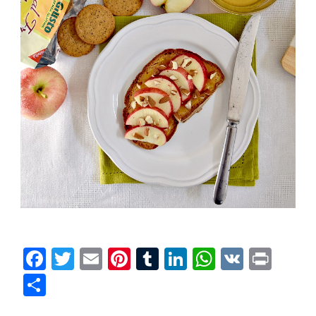
Facebook
Twitter
Email
Pinterest
Tumblr
LinkedIn
WhatsAp
VK
Prin
Condividi