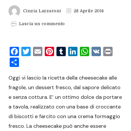
Cinzia Lazzaroni
28 Aprile 2014
su
Lascia un commento
Cheesecake
alle
fragole
Facebook
Twitter
Email
Pinterest
Tumblr
LinkedIn
WhatsAp
VK
Prin
Condividi
Oggi vi lascio la ricetta della cheesecake alle
fragole, un dessert fresco, dal sapore delicato
e senza cottura. E’ un ottimo dolce da portare
a tavola, realizzato con una base di croccante
di biscotti e farcito con una crema formaggio
fresco. La cheesecake può anche essere