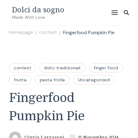
Dolci da sogno
Made With Love
Homepage
contest
Fingerfood Pumpkin Pie
/
/
contest
dolci tradizionali
finger food
frutta
pasta frolla
Uncategorized
Fingerfood
Pumpkin Pie
Cinzia Lazzaroni
21 Novembre 2014