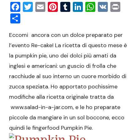
Facebook
Twitter
Email
Pinterest
Tumblr
LinkedIn
WhatsAp
VK
Prin
Condividi
Eccomi ancora con un dolce preparato per
l’evento Re-cake! La ricetta di questo mese è
la pumpkin pie, uno dei dolci più amati da
inglesi e americani: un guscio di frolla che
racchiude al suo interno un cuore morbido di
zucca speziata. Ho apportato pochissime
modifiche alla ricetta originale tratta da
www.salad-in-a-jar.com, e le ho preparate
piccole da mangiare in un sol boccone, ecco
quindi le fingerfood Pumpkin Pie.