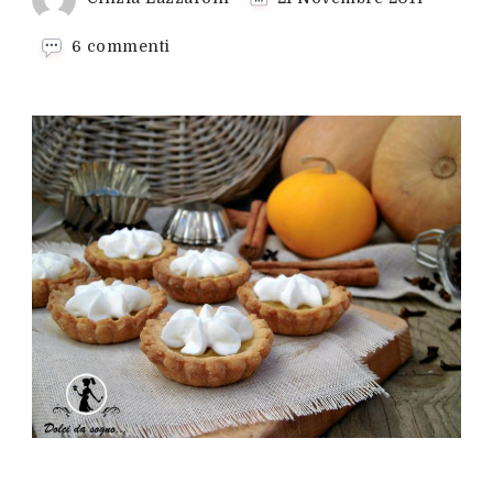
su
6 commenti
Fingerfood
Pumpkin
Pie