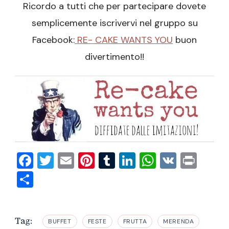
Ricordo a tutti che per partecipare dovete
semplicemente iscrivervi nel gruppo su
Facebook:
RE- CAKE WANTS YOU
buon
divertimento!!
Facebook
Twitter
Email
Pinterest
Tumblr
LinkedIn
WhatsAp
VK
Prin
Condividi
Tag:
BUFFET
FESTE
FRUTTA
MERENDA