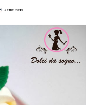
su
2 commenti
Cupcake
mimosa