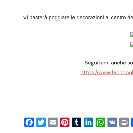
Vi basterà poggiare le decorazioni al centro de
Seguitemi anche su
https://www.faceboo
Facebook
Twitter
Email
Pinterest
Tumblr
LinkedIn
What
VK
P