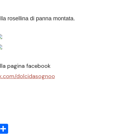
lla rosellina di panna montata.
lla pagina facebook
k.com/dolcidasognoo
sApp
rint
Condividi