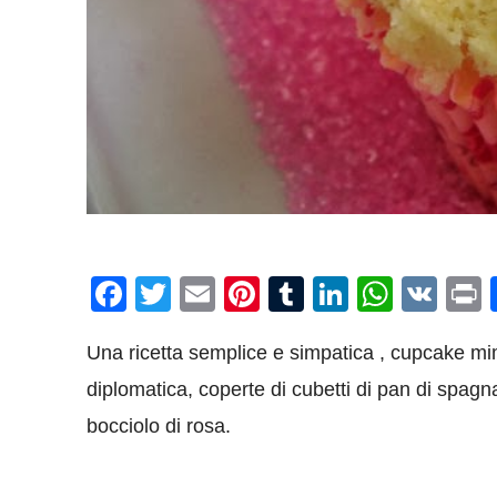
Facebook
Twitter
Email
Pinterest
Tumblr
LinkedIn
What
VK
P
Una ricetta semplice e simpatica , cupcake mim
diplomatica, coperte di cubetti di pan di spag
bocciolo di rosa.