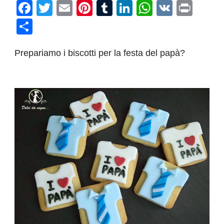
Facebook
Twitter
Email
Pinterest
Tumblr
LinkedIn
WhatsAp
VK
Prin
Condividi
Prepariamo i biscotti per la festa del papà?