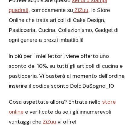
Potrete acquistare q
uesto
set di
5 stampi
quadrati
, comodamente su
ZiZuu
,
lo Store
Online che tratta articoli di Cake Design,
Pasticceria, Cucina, Collezionismo, Gadget di
ogni genere a prezzi imbattibili!
In più per i miei lettori, viene offerto uno
sconto del 10%, su tutti gli articoli di cucina e
pasticceria. Vi basterà al momento dell’ordine,
inserire il codice sconto DolciDaSogno_10
Cosa aspettate allora? Entrate nello
store
online
e verificate da soli gli innumerevoli
vantaggi che
ZiZuu
vi offre!