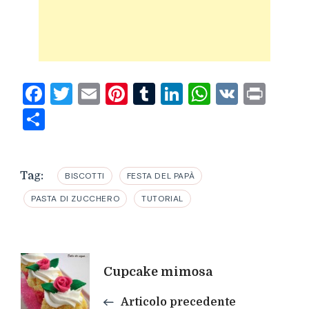
Facebook
Twitter
Email
Pinterest
Tumblr
LinkedIn
WhatsAp
VK
Prin
Condividi
Tag:
BISCOTTI
FESTA DEL PAPÀ
PASTA DI ZUCCHERO
TUTORIAL
Navigazione
Cupcake mimosa
articoli
Articolo precedente