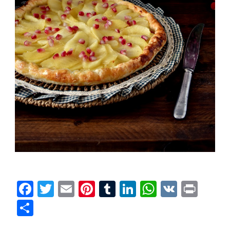
Facebook
Twitter
Email
Pinterest
Tumblr
LinkedIn
WhatsAp
VK
Prin
Condividi