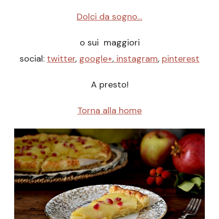
Dolci da sogno…
o sui maggiori
social:
twitter
,
google+
,
instagram
,
pinterest
A presto!
Torna alla home