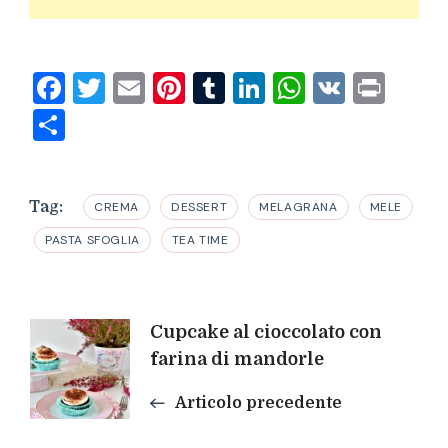
Facebook
Twitter
Email
Pinterest
Tumblr
LinkedIn
WhatsAp
VK
Prin
Condividi
Tag:
CREMA
DESSERT
MELAGRANA
MELE
PASTA SFOGLIA
TEA TIME
Navigazione
Cupcake al cioccolato con
farina di mandorle
articoli
Articolo precedente