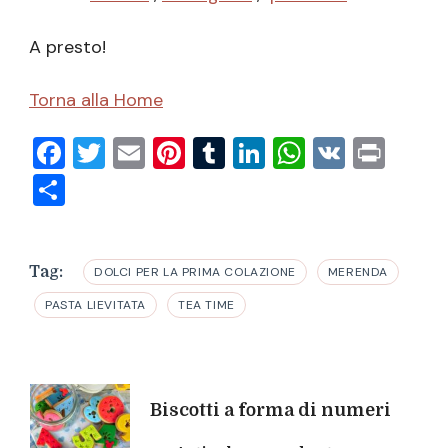
A presto!
Torna alla Home
Facebook
Twitter
Email
Pinterest
Tumblr
LinkedIn
WhatsAp
VK
Prin
Condividi
Tag:
DOLCI PER LA PRIMA COLAZIONE
MERENDA
PASTA LIEVITATA
TEA TIME
Navigazione
Biscotti a forma di numeri