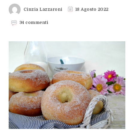
Cinzia Lazzaroni
18 Agosto 2022
su
34 commenti
Ciambelle
soffici
al
forno