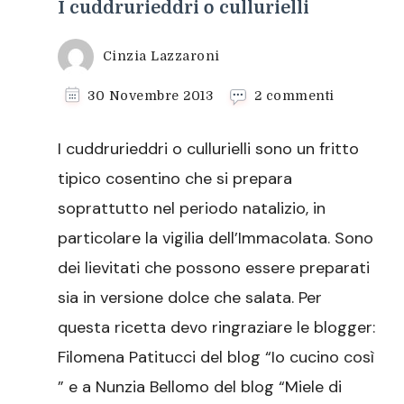
I cuddrurieddri o cullurielli
Cinzia Lazzaroni
su
30 Novembre 2013
2 commenti
I
cuddrurie
I cuddrurieddri o cullurielli sono un fritto
o
cullurielli
tipico cosentino che si prepara
soprattutto nel periodo natalizio, in
particolare la vigilia dell’Immacolata. Sono
dei lievitati che possono essere preparati
sia in versione dolce che salata. Per
questa ricetta devo ringraziare le blogger:
Filomena Patitucci del blog “Io cucino così
” e a Nunzia Bellomo del blog “Miele di