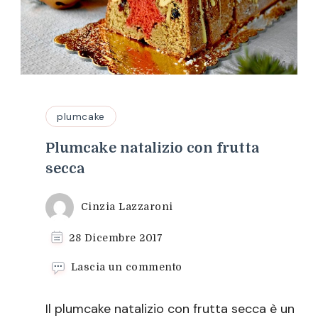
plumcake
Plumcake natalizio con frutta
secca
Cinzia Lazzaroni
28 Dicembre 2017
su
Lascia un commento
Plumcake
natalizio
Il plumcake natalizio con frutta secca è un
con