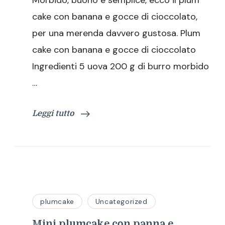
Morbido, buono e semplice, ecco il plum
con
banana
cake con banana e gocce di cioccolato,
e
per una merenda davvero gustosa. Plum
gocce
di
cake con banana e gocce di cioccolato
cioccolato
Ingredienti 5 uova 200 g di burro morbido
…
Leggi tutto
plumcake
Uncategorized
Mini plumcake con panna e