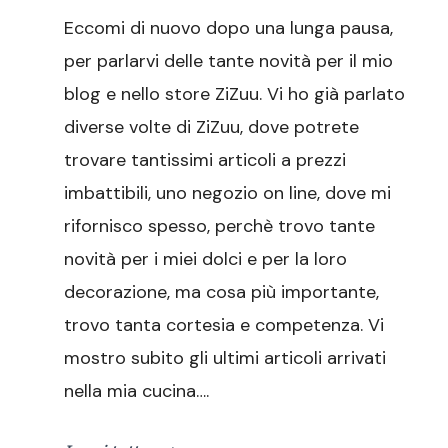
novità
Eccomi di nuovo dopo una lunga pausa,
per
il
per parlarvi delle tante novità per il mio
mio
blog e nello store ZiZuu. Vi ho già parlato
blog
e
diverse volte di ZiZuu, dove potrete
nello
trovare tantissimi articoli a prezzi
store
ZiZuu
imbattibili, uno negozio on line, dove mi
rifornisco spesso, perchè trovo tante
novità per i miei dolci e per la loro
decorazione, ma cosa più importante,
trovo tanta cortesia e competenza. Vi
mostro subito gli ultimi articoli arrivati
nella mia cucina….