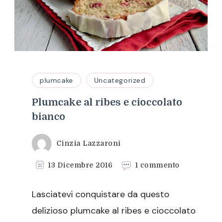
plumcake
Uncategorized
Plumcake al ribes e cioccolato
bianco
Cinzia Lazzaroni
su
13 Dicembre 2016
1 commento
Plumcake
al
Lasciatevi conquistare da questo
ribes
e
delizioso plumcake al ribes e cioccolato
cioccolato