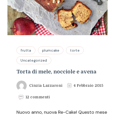
frutta
plumcake
torte
Uncategorized
Torta di mele, nocciole e avena
Cinzia Lazzaroni
4 Febbraio 2015
su
12 commenti
Torta
di
Nuovo anno, nuova Re-Cake! Questo mese
mele,