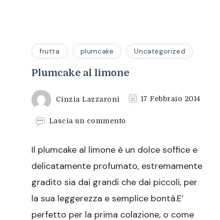
frutta
plumcake
Uncategorized
Plumcake al limone
Cinzia Lazzaroni
17 Febbraio 2014
su
Lascia un commento
Plumcake
al
Il plumcake al limone è un dolce soffice e
limone
delicatamente profumato, estremamente
gradito sia dai grandi che dai piccoli, per
la sua leggerezza e semplice bontà.E’
perfetto per la prima colazione, o come