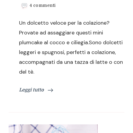
su
4 commenti
Mini
plumcake
Un dolcetto veloce per la colazione?
al
cocco
Provate ad assaggiare questi mini
e
plumcake al cocco e ciliegia.Sono dolcetti
ciliegia
leggeri e spugnosi, perfetti a colazione,
accompagnati da una tazza di latte o con
del tè.
Leggi tutto