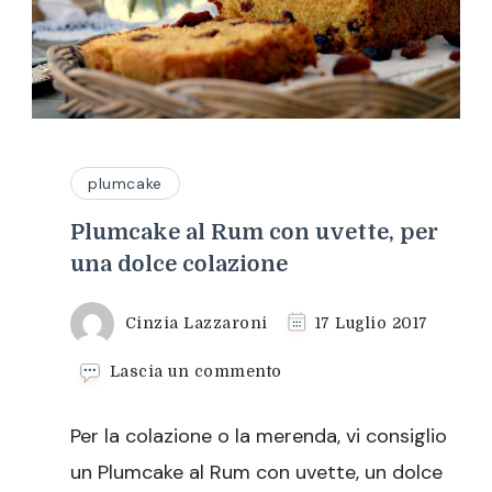
plumcake
Plumcake al Rum con uvette, per
una dolce colazione
Cinzia Lazzaroni
17 Luglio 2017
su
Lascia un commento
Plumcake
al
Per la colazione o la merenda, vi consiglio
Rum
con
un Plumcake al Rum con uvette, un dolce
uvette,