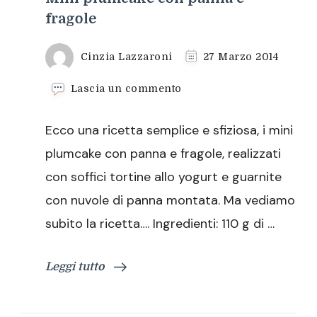
fragole
Cinzia Lazzaroni
27 Marzo 2014
su
Lascia un commento
Mini
plumcake
Ecco una ricetta semplice e sfiziosa, i mini
con
panna
plumcake con panna e fragole, realizzati
e
con soffici tortine allo yogurt e guarnite
fragole
con nuvole di panna montata. Ma vediamo
subito la ricetta…. Ingredienti: 110 g di …
Leggi tutto