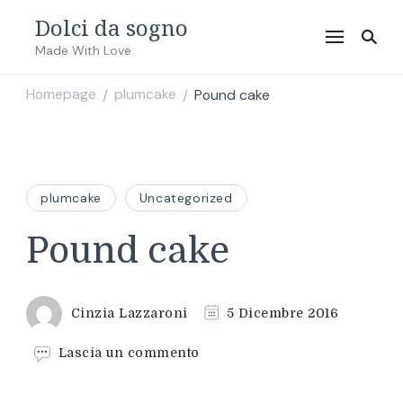
Dolci da sogno
Made With Love
Homepage
plumcake
Pound cake
/
/
plumcake
Uncategorized
Pound cake
Cinzia Lazzaroni
5 Dicembre 2016
su
Lascia un commento
Pound
cake