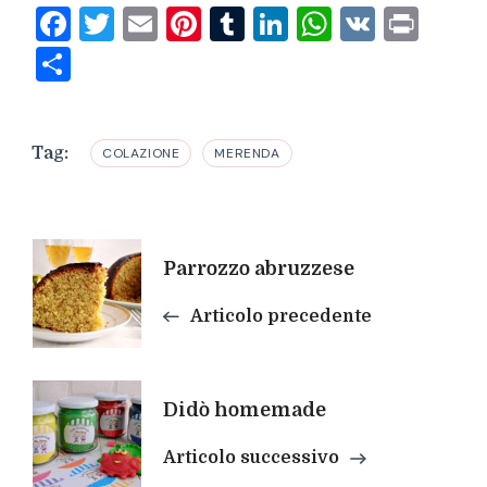
Facebook
Twitter
Email
Pinterest
Tumblr
LinkedIn
WhatsAp
VK
Prin
Condividi
Tag:
COLAZIONE
MERENDA
Navigazione
Parrozzo abruzzese
articoli
Articolo precedente
Didò homemade
Articolo successivo