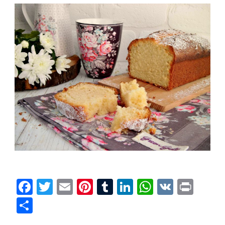
Facebook
Twitter
Email
Pinterest
Tumblr
LinkedIn
WhatsAp
VK
Prin
Condividi