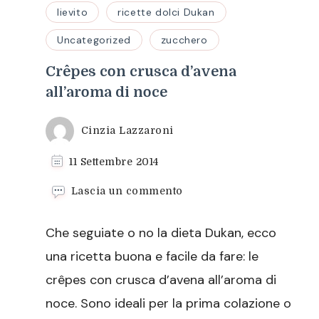
lievito
ricette dolci Dukan
Uncategorized
zucchero
Crêpes con crusca d’avena
all’aroma di noce
Cinzia Lazzaroni
11 Settembre 2014
su
Lascia un commento
Crêpes
con
Che seguiate o no la dieta Dukan, ecco
crusca
d’avena
una ricetta buona e facile da fare: le
all’aroma
crêpes con crusca d’avena all’aroma di
di
noce
noce. Sono ideali per la prima colazione o