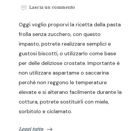
su
Lascia un commento
Pasta
frolla
Oggi voglio proporvi la ricetta della pasta
senza
zucchero
frolla senza zucchero, con questo
(ricetta
impasto, potrete realizzare semplici e
base)
gustosi biscotti, o utilizzarlo come base
per delle deliziose crostate. Importante è
non utilizzare aspartame o saccarina
perchè non reggono le temperature
elevate e si alterano facilmente durante la
cottura, potrete sostituirli con miele,
sorbitolo e ciclamato.
Leggi tutto