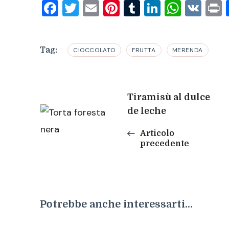
Facebook
Twitter
Email
Pinterest
Tumblr
LinkedIn
What
VK
P
Tag:
CIOCCOLATO
FRUTTA
MERENDA
Navigazione
Tiramisù al dulce
de leche
articoli
Articolo
precedente
Potrebbe anche interessarti...