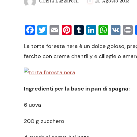
Cinzia Lazzaroni
20 Agosto 2013
Facebook
Twitter
Email
Pinterest
Tumblr
LinkedIn
What
VK
P
La torta foresta nera è un dolce goloso, pr
farcito con crema chantilly e ciliegie o amar
Ingredienti per la base in pan di spagna:
6 uova
200 g zucchero