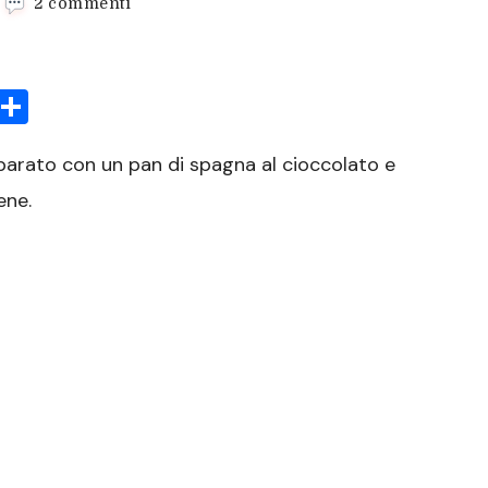
su
2 commenti
Torta
foresta
nera
sApp
rint
Condividi
eparato con un pan di spagna al cioccolato e
ene.