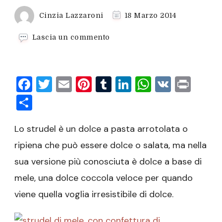
Cinzia Lazzaroni
18 Marzo 2014
su
Lascia un commento
Strudel
di
mele
Facebook
Twitter
Email
Pinterest
Tumblr
LinkedIn
WhatsAp
VK
Prin
con
pasta
Condividi
sfoglia
Lo strudel è un dolce a pasta arrotolata o
ripiena che può essere dolce o salata, ma nella
sua versione più conosciuta è dolce a base di
mele, una dolce coccola veloce per quando
viene quella voglia irresistibile di dolce.