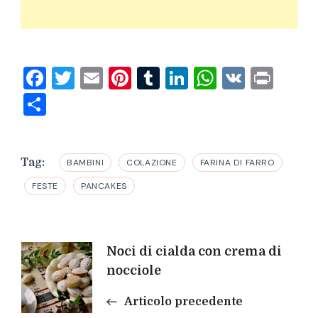
Facebook
Twitter
Email
Pinterest
Tumblr
LinkedIn
WhatsAp
VK
Prin
Condividi
Tag:
BAMBINI
COLAZIONE
FARINA DI FARRO
FESTE
PANCAKES
Navigazione
Noci di cialda con crema di
nocciole
articoli
Articolo precedente