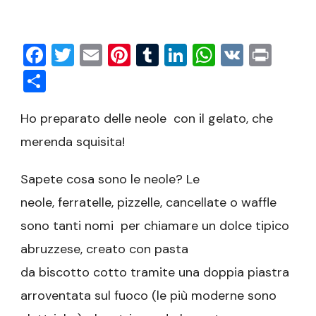
Neole
con
il
Facebook
Twitter
Email
Pinterest
Tumblr
LinkedIn
WhatsAp
VK
Prin
gelato
Condividi
Ho preparato delle neole con il gelato, che
merenda squisita!
Sapete cosa sono le neole? Le
neole, ferratelle, pizzelle, cancellate o waffle
sono tanti nomi per chiamare un dolce tipico
abruzzese, creato con pasta
da biscotto cotto tramite una doppia piastra
arroventata sul fuoco (le più moderne sono