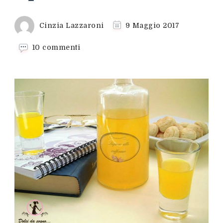
Cinzia Lazzaroni
9 Maggio 2017
su
10 commenti
Liquore
allo
zafferano,
prodotto
tipico
abruzzese