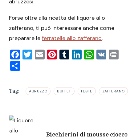
abruzzesi.
Forse oltre alla ricetta del liquore allo
zafferano, ti può interessare anche come
preparare le
ferratelle allo zafferano
.
Facebook
Twitter
Email
Pinterest
Tumblr
LinkedIn
WhatsAp
VK
Prin
Condividi
Tag:
ABRUZZO
BUFFET
FESTE
ZAFFERANO
Navigazione
articoli
Bicchierini di mousse ciocco