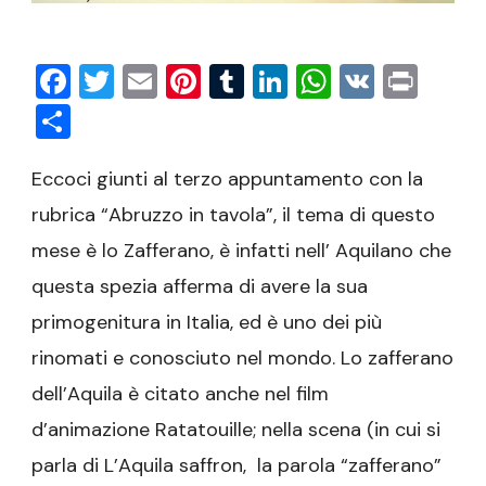
Facebook
Twitter
Email
Pinterest
Tumblr
LinkedIn
WhatsAp
VK
Prin
Condividi
Eccoci giunti al terzo appuntamento con la
rubrica “Abruzzo in tavola”, il tema di questo
mese è lo Zafferano, è infatti nell’ Aquilano che
questa spezia afferma di avere la sua
primogenitura in Italia, ed è uno dei più
rinomati e conosciuto nel mondo. Lo zafferano
dell’Aquila è citato anche nel film
d’animazione Ratatouille; nella scena (in cui si
parla di L’Aquila saffron, l
a parola “zafferano”