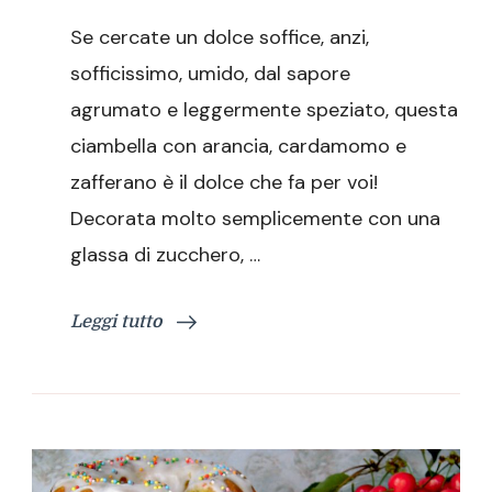
con
Se cercate un dolce soffice, anzi,
arancia,
cardamomo
sofficissimo, umido, dal sapore
e
agrumato e leggermente speziato, questa
zafferano
ciambella con arancia, cardamomo e
zafferano è il dolce che fa per voi!
Decorata molto semplicemente con una
glassa di zucchero, …
Leggi tutto