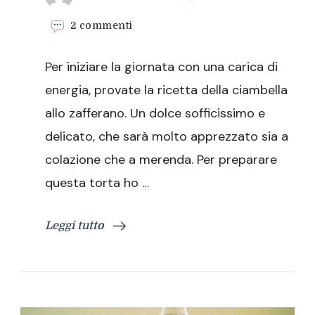
su
2 commenti
Ciambella
allo
Per iniziare la giornata con una carica di
zafferano,
il
energia, provate la ricetta della ciambella
dolce
allo zafferano. Un dolce sofficissimo e
della
colazione
delicato, che sarà molto apprezzato sia a
colazione che a merenda. Per preparare
questa torta ho …
Leggi tutto