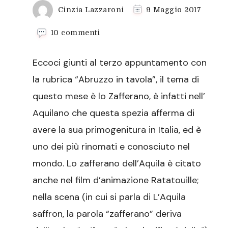
Cinzia Lazzaroni
9 Maggio 2017
su
10 commenti
Liquore
allo
Eccoci giunti al terzo appuntamento con
zafferano,
prodotto
la rubrica “Abruzzo in tavola”, il tema di
tipico
questo mese è lo Zafferano, è infatti nell’
abruzzese
Aquilano che questa spezia afferma di
avere la sua primogenitura in Italia, ed è
uno dei più rinomati e conosciuto nel
mondo. Lo zafferano dell’Aquila è citato
anche nel film d’animazione Ratatouille;
nella scena (in cui si parla di L’Aquila
saffron, la parola “zafferano” deriva