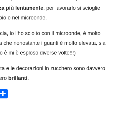
zza più lentamente
, per lavorarlo si scioglie
pio o nel microonde.
ia, io l’ho sciolto con il microonde, è molto
ra che nonostante i guanti è molto elevata, sia
to è mi è esploso diverse volte!!!)
nita e le decorazioni in zucchero sono davvero
vero
brillanti
.
sApp
rint
Condividi