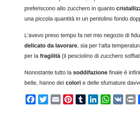
preferiscono allo zucchero in quanto
cristalli
una piccola quantità in un pentolino fondo dop
L’avevo preso tempo fa nel mio negozio di fiduc
delicato da lavorare
, sia per l’alta temperatu
per la
fragilità
(il pesciolino di zucchero soffia
Nonostante tutto la
soddifazione
finale è infi
belle, hanno dei
colori
e delle sfumature dav
Facebook
Twitter
Email
Pinterest
Tumblr
LinkedIn
What
VK
P