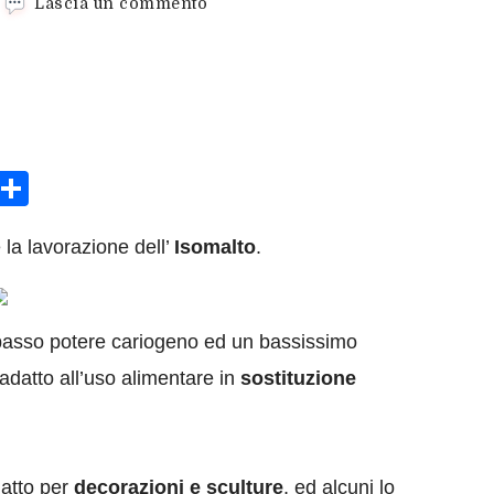
su
Lascia un commento
Laghetto
con
pesciolino
sApp
rint
Condividi
la lavorazione dell’
Isomalto
.
 basso potere cariogeno ed un bassissimo
adatto all’uso alimentare in
sostituzione
datto per
decorazioni e sculture
, ed alcuni lo