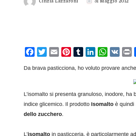
Cinzia Lazzaroni
31 Maggio 2012
Facebook
Twitter
Email
Pinterest
Tumblr
LinkedIn
What
VK
P
Da brava pasticciona, ho voluto provare anche 
L’isomalto si presenta granuloso, inodore, ha
indice glicemico. Il prodotto
Isomalto
è quindi 
dello zucchero
.
L’
isomalto
in pasticceria, è particolarmente a