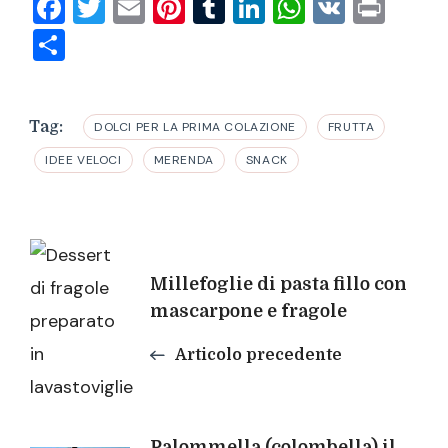
Facebook
Twitter
Email
Pinterest
Tumblr
LinkedIn
WhatsAp
VK
Prin
Condividi
Tag:
DOLCI PER LA PRIMA COLAZIONE
FRUTTA
IDEE VELOCI
MERENDA
SNACK
Navigazione
Millefoglie di pasta fillo con
articoli
mascarpone e fragole
Articolo precedente
Palommella (colombella) il