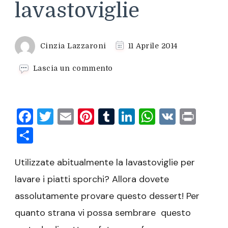
lavastoviglie
Cinzia Lazzaroni
11 Aprile 2014
su
Lascia un commento
Dessert
di
fragole
Facebook
Twitter
Email
Pinterest
Tumblr
LinkedIn
WhatsAp
VK
Prin
preparato
in
Condividi
lavastoviglie
Utilizzate abitualmente la lavastoviglie per
lavare i piatti sporchi? Allora dovete
assolutamente provare questo dessert! Per
quanto strana vi possa sembrare questo