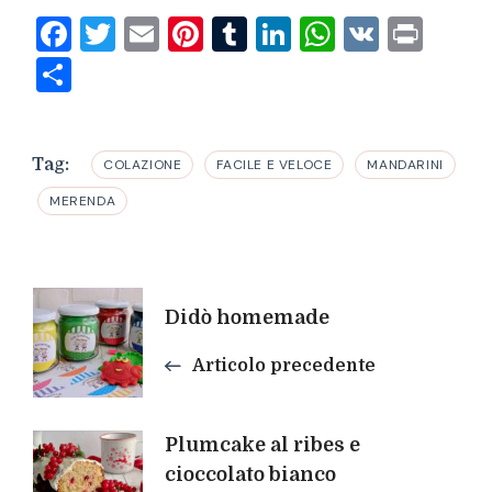
Facebook
Twitter
Email
Pinterest
Tumblr
LinkedIn
WhatsAp
VK
Prin
Condividi
Tag:
COLAZIONE
FACILE E VELOCE
MANDARINI
MERENDA
Navigazione
Didò homemade
articoli
Articolo precedente
Plumcake al ribes e
cioccolato bianco