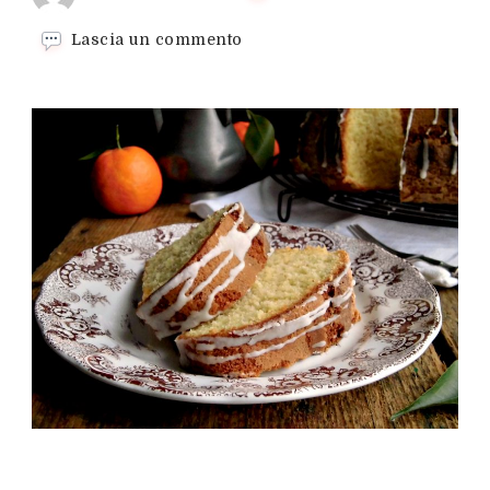
su
Lascia un commento
Ciambella
al
mandarino