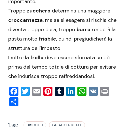
importante.
Troppo
zucchero
determina una maggiore
croccantezza
, ma se si esagera si rischia che
diventa troppo dura, troppo
burro
renderà la
pasta molto
friabile
, quindi pregiudicherà la
struttura dell’impasto.
Inoltre la
frolla
deve essere sfornata un pò
prima del tempo totale di cottura per evitare
che indurisca troppo raffreddandosi.
Facebook
Twitter
Email
Pinterest
Tumblr
LinkedIn
WhatsAp
VK
Prin
Condividi
Tag:
BISCOTTI
GHIACCIA REALE