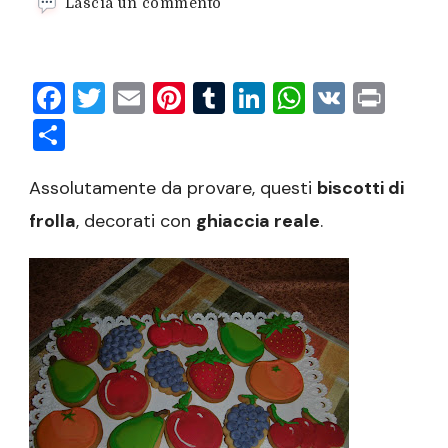
su
Lascia un commento
Biscotti
a
forma
Facebook
Twitter
Email
Pinterest
Tumblr
LinkedIn
WhatsAp
VK
Prin
di
frutta…
Condividi
Assolutamente da provare, questi
biscotti di
frolla
, decorati con
ghiaccia reale
.