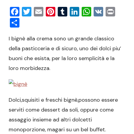
crema
Facebook
Twitter
Email
Pinterest
Tumblr
LinkedIn
WhatsAp
VK
Prin
Condividi
I bignè alla crema sono un grande classico
della pasticceria e di sicuro, uno dei dolci piu’
buoni che esista, per la loro semplicità e la
loro morbidezza.
Dolci,squisiti e freschi bignè,possono essere
serviti come dessert da soli, oppure come
assaggio insieme ad altri dolcetti
monoporzione, magari su un bel buffet.