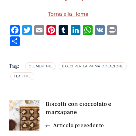
Torna alla Home
Facebook
Twitter
Email
Pinterest
Tumblr
LinkedIn
WhatsAp
VK
Prin
Condividi
Tag:
CLEMENTINE
DOLCI PER LA PRIMA COLAZIONE
TEA TIME
Navigazione
Biscotti con cioccolato e
marzapane
articoli
Articolo precedente