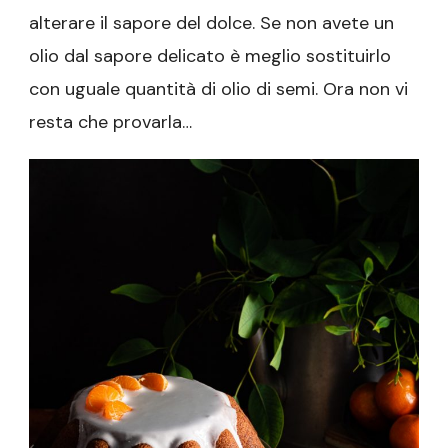
alterare il sapore del dolce. Se non avete un
olio dal sapore delicato è meglio sostituirlo
con uguale quantità di olio di semi. Ora non vi
resta che provarla…