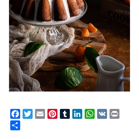
Facebook
Twitter
Email
Pinterest
Tumblr
LinkedIn
WhatsAp
VK
Prin
Condividi