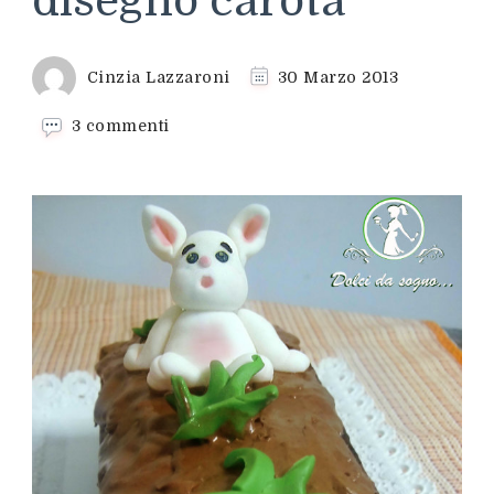
disegno carota
Cinzia Lazzaroni
30 Marzo 2013
su
3 commenti
Plumcake
con
disegno
carota