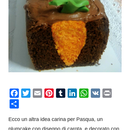
Facebook
Twitter
Email
Pinterest
Tumblr
LinkedIn
WhatsAp
VK
Prin
Condividi
Ecco un altra idea carina per Pasqua, un
plumcake con disegno di carota e decorato con