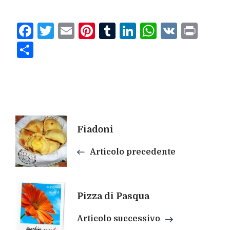
Facebook
Twitter
Email
Pinterest
Tumblr
LinkedIn
WhatsAp
VK
Prin
Condividi
Navigazione
Fiadoni
articoli
Articolo precedente
Pizza di Pasqua
Articolo successivo