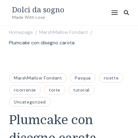
Dolci da sogno
Made With Love
Homepage
MarshMallow Fondant
/
/
Plumcake con disegno carota
MarshMallow Fondant
Pasqua
ricette
ricorrenze
torte
tutorial
Uncategorized
Plumcake con