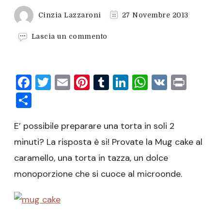
Cinzia Lazzaroni
27 Novembre 2013
su
Lascia un commento
Mug
cake
al
Facebook
Twitter
Email
Pinterest
Tumblr
LinkedIn
WhatsAp
VK
Prin
caramello
Condividi
E’ possibile preparare una torta in soli 2
minuti? La risposta è si! Provate la Mug cake al
caramello, una torta in tazza, un dolce
monoporzione che si cuoce al microonde.