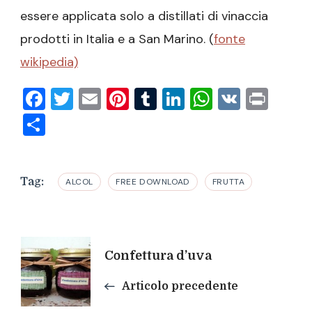
essere applicata solo a distillati di vinaccia
prodotti in Italia e a San Marino. (
fonte
wikipedia)
Facebook
Twitter
Email
Pinterest
Tumblr
LinkedIn
WhatsAp
VK
Prin
Condividi
Tag:
ALCOL
FREE DOWNLOAD
FRUTTA
Navigazione
Confettura d’uva
articoli
Articolo precedente