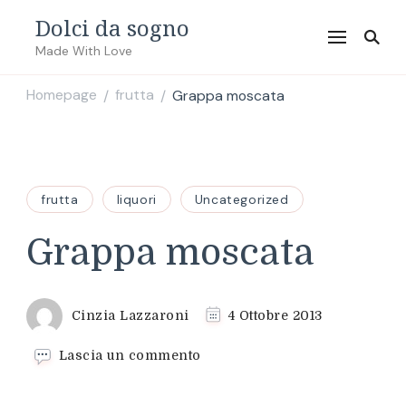
Dolci da sogno
Made With Love
Homepage
frutta
Grappa moscata
/
/
frutta
liquori
Uncategorized
Grappa moscata
Cinzia Lazzaroni
4 Ottobre 2013
su
Lascia un commento
Grappa
moscata