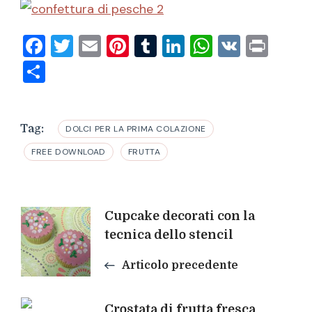
Facebook
Twitter
Email
Pinterest
Tumblr
LinkedIn
WhatsAp
VK
Prin
Condividi
Tag:
DOLCI PER LA PRIMA COLAZIONE
FREE DOWNLOAD
FRUTTA
Navigazione
Cupcake decorati con la
tecnica dello stencil
articoli
Articolo precedente
Crostata di frutta fresca