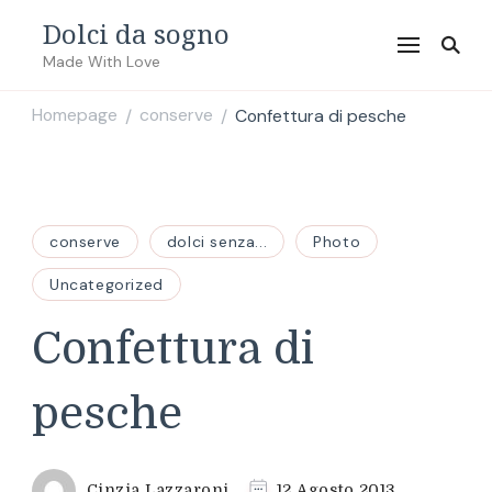
Dolci da sogno
Made With Love
Homepage
conserve
Confettura di pesche
/
/
conserve
dolci senza...
Photo
Uncategorized
Confettura di
pesche
Cinzia Lazzaroni
12 Agosto 2013