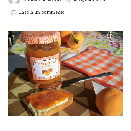
su
Lascia un commento
Confettura
di
pesche