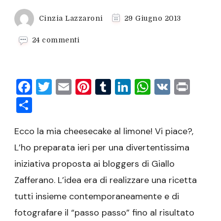
Cinzia Lazzaroni
29 Giugno 2013
su
24 commenti
Cheesecake
al
limone
Facebook
Twitter
Email
Pinterest
Tumblr
LinkedIn
WhatsAp
VK
Prin
Condividi
Ecco la mia cheesecake al limone! Vi piace?,
L’ho preparata ieri per una divertentissima
iniziativa proposta ai bloggers di Giallo
Zafferano. L’idea era di realizzare una ricetta
tutti insieme contemporaneamente e di
fotografare il “passo passo” fino al risultato