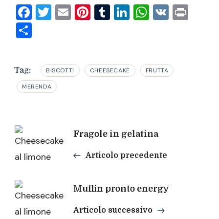
Facebook
Twitter
Email
Pinterest
Tumblr
LinkedIn
WhatsAp
VK
Prin
Condividi
Tag:
BISCOTTI
CHEESECAKE
FRUTTA
MERENDA
Navigazione
Fragole in gelatina
articoli
Articolo precedente
Muffin pronto energy
Articolo successivo