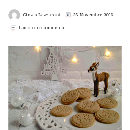
Cinzia Lazzaroni
26 Novembre 2016
su
Lascia un commento
Una
simpatica
renna
per
i
biscotti
di
Natale