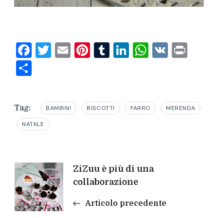
Facebook
Twitter
Email
Pinterest
Tumblr
LinkedIn
WhatsAp
VK
Prin
Condividi
Tag:
BAMBINI
BISCOTTI
FARRO
MERENDA
NATALE
Navigazione
ZiZuu è più di una
collaborazione
articoli
Articolo precedente